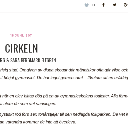
0
18 JUNI, 2011
CIRKELN
ERG & SARA BERGMARK ELFGREN
risig stad. Omgiven av djupa skogar där människor ofta går vilse oc
just börjat gymnasiet. De har inget gemensamt – förutom att en uråldrig
t när en elev hittas död på en av gymnasieskolans toaletter. Alla för
Alla utom de som vet sanningen.
stiskt röd förs sex tonårstjejer till den nedlagda folkparken. De vet i
utan varandra kommer de inte att överleva.