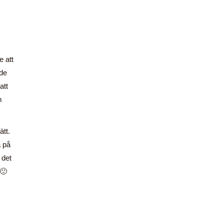
e att
åde
att
m
ätt.
a på
 det
 🙁