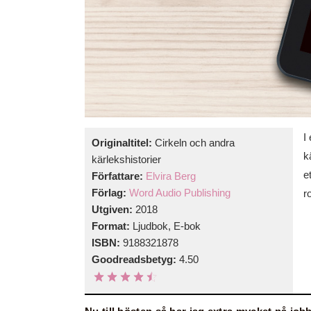
I
Originaltitel:
Cirkeln och andra
k
kärlekshistorier
e
Författare:
Elvira Berg
Förlag:
Word Audio Publishing
r
Utgiven:
2018
Format:
Ljudbok, E-bok
ISBN:
9188321878
Goodreadsbetyg:
4.50