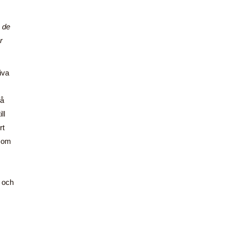
a de
r
iva
så
ll
rt
a om
n och