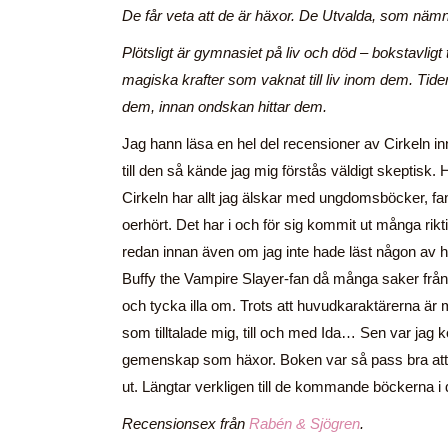
De får veta att de är häxor. De Utvalda, som nämns 
Plötsligt är gymnasiet på liv och död – bokstavligt 
magiska krafter som vaknat till liv inom dem. Tide
dem, innan ondskan hittar dem.
Jag hann läsa en hel del recensioner av Cirkeln in
till den så kände jag mig förstås väldigt skeptisk. He
Cirkeln har allt jag älskar med ungdomsböcker, fa
oerhört. Det har i och för sig kommit ut många rik
redan innan även om jag inte hade läst någon av h
Buffy the Vampire Slayer-fan då många saker från s
och tycka illa om. Trots att huvudkaraktärerna är 
som tilltalade mig, till och med Ida… Sen var jag ko
gemenskap som häxor. Boken var så pass bra att j
ut. Längtar verkligen till de kommande böckerna i d
Recensionsex från
Rabén & Sjögren
.