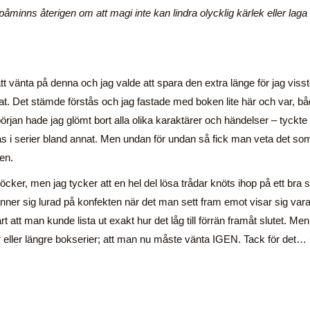
 påminns återigen om att magi inte kan lindra olycklig kärlek eller laga
t vänta på denna och jag valde att spara den extra länge för jag visst
rjat. Det stämde förstås och jag fastade med boken lite här och var, b
 början hade jag glömt bort alla olika karaktärer och händelser – tyckte 
as i serier bland annat. Men undan för undan så fick man veta det so
en.
böcker, men jag tycker att en hel del lösa trådar knöts ihop på ett bra s
känner sig lurad på konfekten när det man sett fram emot visar sig var
art att man kunde lista ut exakt hur det låg till förrän framåt slutet. Men
 eller längre bokserier; att man nu måste vänta IGEN. Tack för det…