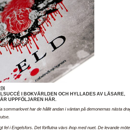
REN
LLSUCCÉ I BOKVÄRLDEN OCH HYLLADES AV LÄSARE,
 ÄR UPPFÖLJAREN HÄR.
la sommarlovet har de hållit andan i väntan på demonernas nästa dra
rutse.
digt fel i Engelsfors. Det förflutna vävs ihop med nuet. De levande möt