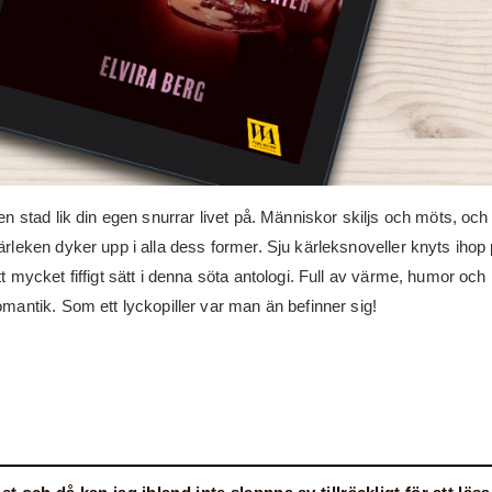
 en stad lik din egen snurrar livet på. Människor skiljs och möts, och
ärleken dyker upp i alla dess former. Sju kärleksnoveller knyts ihop
tt mycket fiffigt sätt i denna söta antologi. Full av värme, humor och
omantik. Som ett lyckopiller var man än befinner sig!