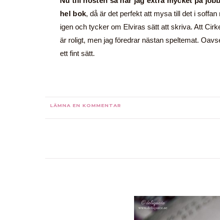
Nu till hösten så har jag extra mycket på jobbe
hel bok
, då är det perfekt att mysa till det i soff
igen och tycker om Elviras sätt att skriva. Att Cir
är roligt, men jag föredrar nästan speltemat. Oavs
ett fint sätt.
LÄMNA EN KOMMENTAR