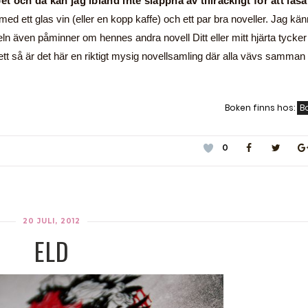
t och då kan jag ibland inte slappna av tillräckligt för att läsa
an med ett glas vin (eller en kopp kaffe) och ett par bra noveller. Jag kä
keln även påminner om hennes andra novell Ditt eller mitt hjärta tycker
ett så är det här en riktigt mysig novellsamling där alla vävs samman
Boken finns hos:
B
0
20 JULI, 2012
ELD