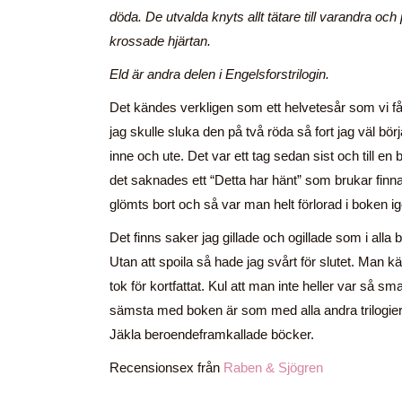
döda. De utvalda knyts allt tätare till varandra och
krossade hjärtan.
Eld är andra delen i Engelsforstrilogin.
Det kändes verkligen som ett helvetesår som vi fåt
jag skulle sluka den på två röda så fort jag väl bö
inne och ute. Det var ett tag sedan sist och till en
det saknades ett “Detta har hänt” som brukar finn
glömts bort och så var man helt förlorad i boken ig
Det finns saker jag gillade och ogillade som i alla 
Utan att spoila så hade jag svårt för slutet. Man 
tok för kortfattat. Kul att man inte heller var så sm
sämsta med boken är som med alla andra trilogier
Jäkla beroendeframkallade böcker.
Recensionsex från
Raben & Sjögren