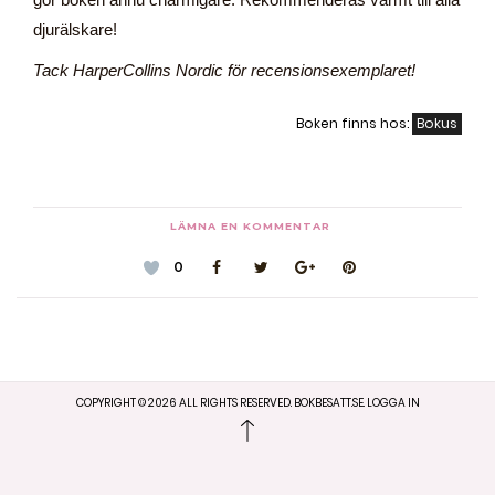
djurälskare!
Tack HarperCollins Nordic för recensionsexemplaret!
Boken finns hos:
Bokus
LÄMNA EN KOMMENTAR
0
COPYRIGHT ©
2026
ALL RIGHTS RESERVED. BOKBESATT.SE.
LOGGA IN