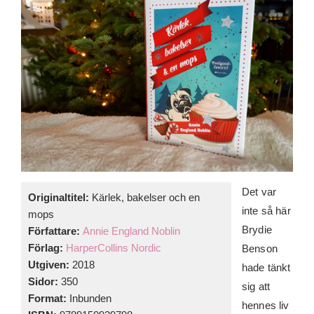
Det var
Originaltitel:
Kärlek, bakelser och en
inte så här
mops
Brydie
Författare:
Annie England Noblin
Förlag:
HarperCollins Nordic
Benson
Utgiven:
2018
hade tänkt
Sidor:
350
sig att
Format:
Inbunden
hennes liv