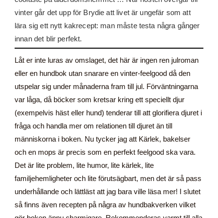
vinter går det upp för Brydie att livet är ungefär som att
lära sig ett nytt kakrecept: man måste testa några gånger
innan det blir perfekt.
Låt er inte luras av omslaget, det här är ingen ren julroman
eller en hundbok utan snarare en vinter-feelgood då den
utspelar sig under månaderna fram till jul. Förväntningarna
var låga, då böcker som kretsar kring ett speciellt djur
(exempelvis häst eller hund) tenderar till att glorifiera djuret i
fråga och handla mer om relationen till djuret än till
människorna i boken. Nu tycker jag att Kärlek, bakelser
och en mops är precis som en perfekt feelgood ska vara.
Det är lite problem, lite humor, lite kärlek, lite
familjehemligheter och lite förutsägbart, men det är så pass
underhållande och lättläst att jag bara ville läsa mer! I slutet
så finns även recepten på några av hundbakverken vilket
gör boken ännu charmigare. Rekommenderas varmt till alla