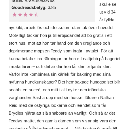
ISBN:
9789150939798
skulle se
Goodreadsbetyg:
3.85
ut vid 34
år fyllda –
nyskild, arbetslös och dessutom utan tak över huvudet.
Motvilligt tackar hon ja till erbjudandet att bo gratis i ett
stort hus, mot att hon tar hand om den dreglande och
deprimerade mopsen Teddy som ingår i avtalet. För att
kunna betala sina räkningar tar hon ett nattjobb på bageriet
i mataffären – och det är där hon får den briljanta idén:
Varför inte kombinera sin kärlek för bakning med sina
nyfunna hundkunskaper? Det hembakade hundgodiset blir
snabbt en succé, och mitt i allt dyker den irländska
varghunden Sasha upp med sin husse, läkaren Nathan
Reid med de ostyriga lockarna och leendet som får
Brydies hjärta att slå snabbare än vanligt. Och så är det
Teddys matte, den gamla damen som visar sig vara den
coolaste på ålderdomshemmet … När hösten övergår till