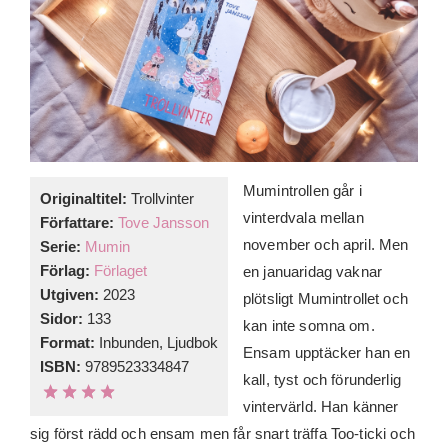
Mumintrollen går i
Originaltitel:
Trollvinter
vinterdvala mellan
Författare:
Tove Jansson
november och april. Men
Serie:
Mumin
Förlag:
Förlaget
en januaridag vaknar
Utgiven:
2023
plötsligt Mumintrollet och
Sidor:
133
kan inte somna om.
Format:
Inbunden, Ljudbok
Ensam upptäcker han en
ISBN:
9789523334847
kall, tyst och förunderlig
vintervärld. Han känner
sig först rädd och ensam men får snart träffa Too-ticki och