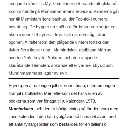
sin gamla vän Lilla My, som finner det roande att glida på
snön sittande på Muminmammans tebricka. Vännerna går
ner till Muminfamiljens badhus, där Too-ticki numera
bosatt sig. De bygger en snöhäst för Isfrun och sörjer en
ekorre som - till synes - frös ihjäl när den såg Isfrun i
ögonen. Allteftersom den plågande vintern fortskrider
dyker flera figurer upp i Mumindalen, däribland Mårran,
hunden Ynk, knyttet Salome, och den stojande
skidåkande Hemulen, sökande efter värme, skydd och
Muminmammans lager av sylt.
Egentligen är det ingen julbok som sådan, eftersom ingen
firar jul i Trollvinter. Men eftersom det här var en av
böckerna som var förlaga till julkalendern 1973,
Mumindalen
, och den är härligt vintrig så får den vara med
i min kalender. I den här nyutgåvan så finns det även med
ett antal fyrfärgsbilder som beställdes för en italiensk