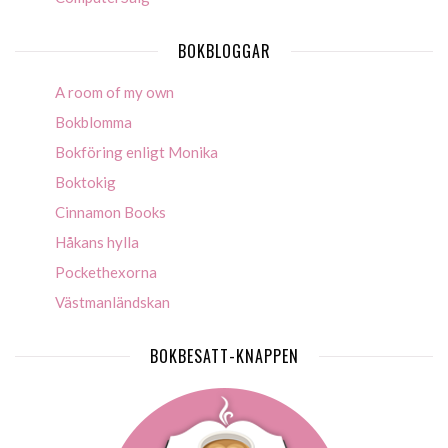
BOKBLOGGAR
A room of my own
Bokblomma
Bokföring enligt Monika
Boktokig
Cinnamon Books
Håkans hylla
Pockethexorna
Västmanländskan
BOKBESATT-KNAPPEN