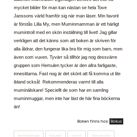
mycket bilder för man kan nästan se hela Tove
Janssons värld framför sig när man läser. Min favorit
är förstås Lilla My, men Muminmamman är ett härligt
mumintroll med en skön inställning till livet! Jag gillar
verkligen att det känns som att boken är skriven för
alla åldrar, den fungerar lika bra för mig som barn, men
även som vuxen. Tyvärr så tillhör jag nog dessvärre
gruppen som Hemulen tycker är den allra farligaste,
innesittarna. Fast nog är det skönt att få komma ut lite
ibland också! Rekommenderas varmt till alla
muminälskare! Speciellt de som har en samling
muminmuggar, men inte har läst de här fina böckerna
än!
Boken finns hos:
Bokus
BOKMÄSSAN 2023
FÖRLAGET
MUMIN
TOVE JANSSON