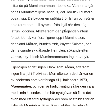
sittande på Muminmammans tebricka. Vännerna går
ner till Muminfamiljens badhus, där Too-ticki numera
bosatt sig. De bygger en snöhäst för Isfrun och sörjer
en ekorre som - till synes - frös ihjäl när den såg
Isfrun i ögonen. Allteftersom den plågande vintern
fortskrider dyker flera figurer upp i Mumindalen,
däribland Mårran, hunden Ynk, knyttet Salome, och
den stojande skidåkande Hemulen, sökande efter
värme, skydd och Muminmammans lager av sylt.
Egentligen är det ingen julbok som sådan, eftersom
ingen firar jul i Trollvinter. Men eftersom det här var en
av böckerna som var förlaga till julkalendern 1973,
Mumindalen
, och den är härligt vintrig så får den vara
med i min kalender. I den här nyutgåvan så finns det
även med ett antal fyrfärgsbilder som beställdes för en
italiensk Muminbok. Egentligen behövs det inte så