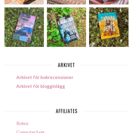
ARKIVET
Arkivet för bokrecensioner
Arkivet för blogginlägg
AFFILIATES
Bokus
ComputerSalg