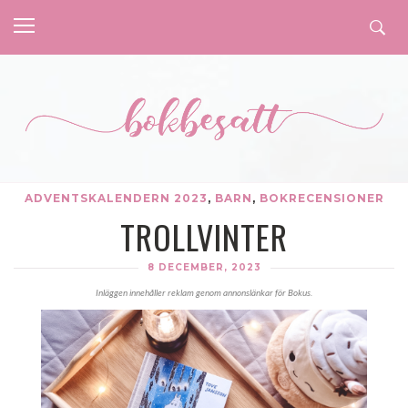
ADVENTSKALENDERN 2023
,
BARN
,
BOKRECENSIONER
TROLLVINTER
8 DECEMBER, 2023
Inläggen innehåller reklam genom annonslänkar för Bokus.