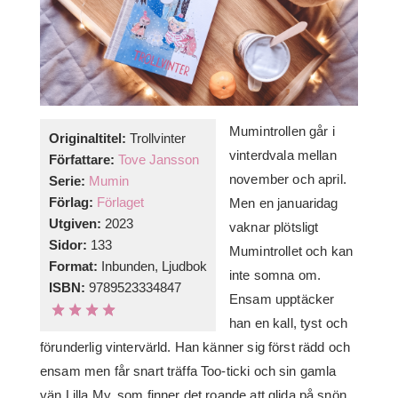
Mumintrollen går i
Originaltitel:
Trollvinter
vinterdvala mellan
Författare:
Tove Jansson
november och april.
Serie:
Mumin
Förlag:
Förlaget
Men en januaridag
Utgiven:
2023
vaknar plötsligt
Sidor:
133
Mumintrollet och kan
Format:
Inbunden, Ljudbok
inte somna om.
ISBN:
9789523334847
Ensam upptäcker
han en kall, tyst och
förunderlig vintervärld. Han känner sig först rädd och
ensam men får snart träffa Too-ticki och sin gamla
vän Lilla My, som finner det roande att glida på snön