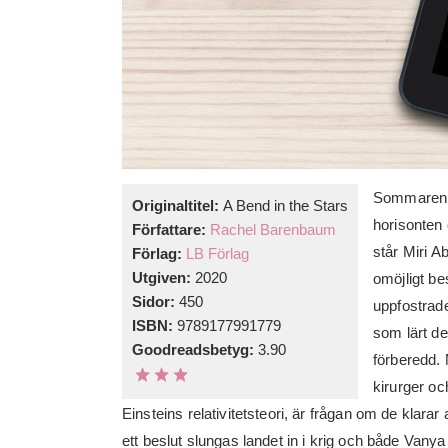
Sommaren 1
Originaltitel:
A Bend in the Stars
horisonten 
Författare:
Rachel Barenbaum
står Miri A
Förlag:
LB Förlag
Utgiven:
2020
omöjligt bes
Sidor:
450
uppfostrad
ISBN:
9789177991779
som lärt dem
Goodreadsbetyg:
3.90
förberedd. M
kirurger oc
Einsteins relativitetsteori, är frågan om de klar
ett beslut slungas landet in i krig och både Vanya