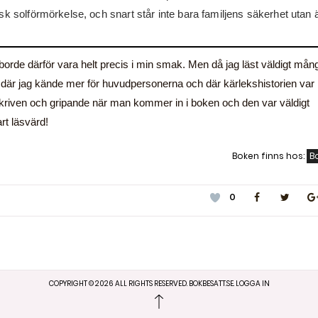
isk solförmörkelse, och snart står inte bara familjens säkerhet utan
 borde därför vara helt precis i min smak. Men då jag läst väldigt mån
där jag kände mer för huvudpersonerna och där kärlekshistorien var
välskriven och gripande när man kommer in i boken och den var väldigt
art läsvärd!
Boken finns hos:
B
0
COPYRIGHT ©
2026
ALL RIGHTS RESERVED. BOKBESATT.SE.
LOGGA IN