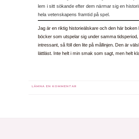
lem i sitt sökande efter dem närmar sig en histor
hela vetenskapens framtid på spel.
Jag är en riktig historieälskare och den här boken
böcker som utspelar sig under samma tidsperiod, 
intressant, så föll den lite på mållinjen. Den är 
lättläst. Inte helt i min smak som sagt, men helt kl
LÄMNA EN KOMMENTAR