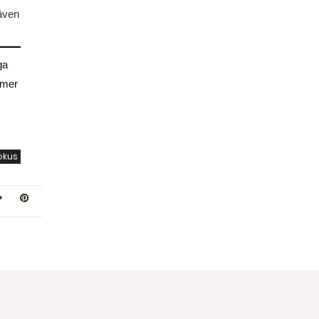
 även
ga
 mer
okus