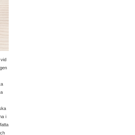
vid
ngen
ka
ka
yska
na i
fatta
och