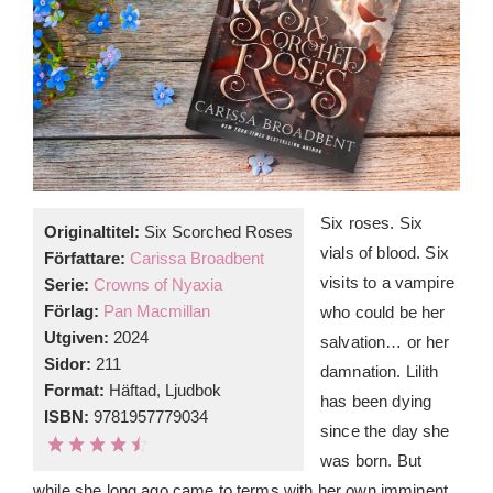
Six roses. Six
Originaltitel:
Six Scorched Roses
vials of blood. Six
Författare:
Carissa Broadbent
visits to a vampire
Serie:
Crowns of Nyaxia
Förlag:
Pan Macmillan
who could be her
Utgiven:
2024
salvation… or her
Sidor:
211
damnation. Lilith
Format:
Häftad, Ljudbok
has been dying
ISBN:
9781957779034
since the day she
was born. But
while she long ago came to terms with her own imminent