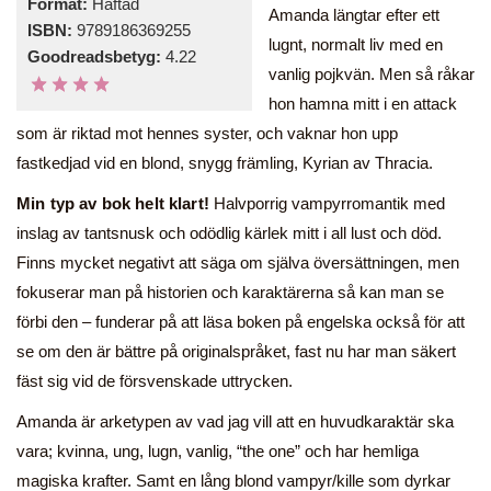
Format:
Häftad
Amanda längtar efter ett
ISBN:
9789186369255
lugnt, normalt liv med en
Goodreadsbetyg:
4.22
vanlig pojkvän. Men så råkar
hon hamna mitt i en attack
som är riktad mot hennes syster, och vaknar hon upp
fastkedjad vid en blond, snygg främling, Kyrian av Thracia.
Min typ av bok helt klart!
Halvporrig vampyrromantik med
inslag av tantsnusk och odödlig kärlek mitt i all lust och död.
Finns mycket negativt att säga om själva översättningen, men
fokuserar man på historien och karaktärerna så kan man se
förbi den – funderar på att läsa boken på engelska också för att
se om den är bättre på originalspråket, fast nu har man säkert
fäst sig vid de försvenskade uttrycken.
Amanda är arketypen av vad jag vill att en huvudkaraktär ska
vara; kvinna, ung, lugn, vanlig, “the one” och har hemliga
magiska krafter. Samt en lång blond vampyr/kille som dyrkar