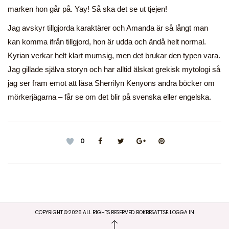
marken hon går på. Yay! Så ska det se ut tjejen!
Jag avskyr tillgjorda karaktärer och Amanda är så långt man
kan komma ifrån tillgjord, hon är udda och ändå helt normal.
Kyrian verkar helt klart mumsig, men det brukar den typen vara.
Jag gillade själva storyn och har alltid älskat grekisk mytologi så
jag ser fram emot att läsa Sherrilyn Kenyons andra böcker om
mörkerjägarna – får se om det blir på svenska eller engelska.
0
COPYRIGHT ©
2026
ALL RIGHTS RESERVED. BOKBESATT.SE.
LOGGA IN