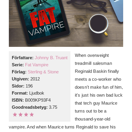
When overweight
Författare:
Johnny B. Truant
treadmill salesman
Serie:
Fat Vampire
Reginald Baskin finally
Förlag:
Sterling & Stone
Utgiven:
2012
meets a co-worker who
Sidor:
196
doesn't make fun of him,
Format:
Ljudbok
it's just his own bad luck
ISBN:
B009KP93F4
that tech guy Maurice
Goodreadsbetyg:
3.75
turns out to be a
thousand-year-old
vampire. And when Maurice turns Reginald to save his