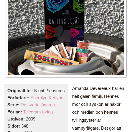
Amanda Devereaux har en
Originaltitel:
Night Pleasures
helt galen familj. Hennes
Författare:
Sherrilyn Kenyon
mor och syskon är häxor
Serie:
De svarta jägarna
Förlag:
Telegram förlag
och medier, och hennes
Utgiven:
2009
tvillingsyster är
Sidor:
348
vampyrjägare. Det gör att