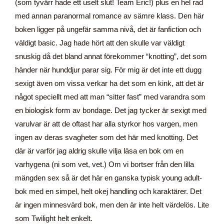
(som tyvärr hade ett uselt slut! Team Eric!) plus en hel rad
med annan paranormal romance av sämre klass. Den här
boken ligger på ungefär samma nivå, det är fanfiction och
väldigt basic. Jag hade hört att den skulle var väldigt
snuskig då det bland annat förekommer “knotting”, det som
händer när hunddjur parar sig. För mig är det inte ett dugg
sexigt även om vissa verkar ha det som en kink, att det är
något speciellt med att man “sitter fast” med varandra som
en biologisk form av bondage. Det jag tycker är sexigt med
varulvar är att de oftast har alla styrkor hos vargen, men
ingen av deras svagheter som det här med knotting. Det
där är varför jag aldrig skulle vilja läsa en bok om en
varhygena (ni som vet, vet.) Om vi bortser från den lilla
mängden sex så är det här en ganska typisk young adult-
bok med en simpel, helt okej handling och karaktärer. Det
är ingen minnesvärd bok, men den är inte helt värdelös. Lite
som Twilight helt enkelt.