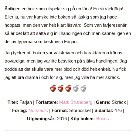
Äntligen en bok som utspelar sig på en färja! En skräckfärja!
Eller ja, nu var kanske inte boken så läskig som jag hade
hoppats, men den var helt klart läsvärd. Som van färjeresenär
så är det lätt att sätta sig in i handlingen och man känner igen en
del av typerna som beskrivs i Färjan.
Jag tycker att boken var välskriven och karaktärerna känns
trovärdiga, men jag var lite besviken på själva handlingen. Jag
trodde att det skulle vara mer blod och död helt enkelt. Nu fick
jag ett bra drama i och för sig, men jag ville ha mer skräck.
Titel:
Färjan |
Författare:
Mats Strandberg
|
Genre:
Skräck |
Förlag:
Norstedts
|
Format
: Storpocket |
Sidantal:
476 |
Utgivningsår:
2016 |
Köp boken:
Bokus