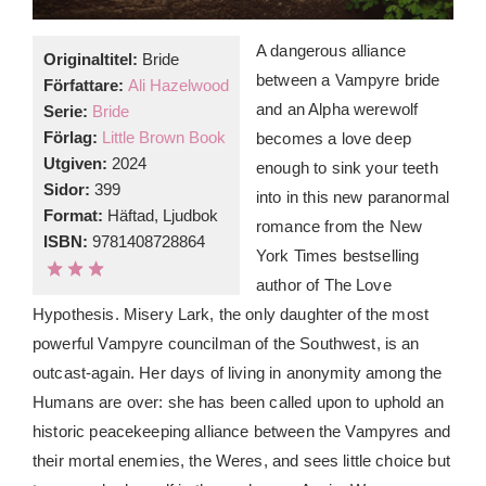
A dangerous alliance
Originaltitel:
Bride
between a Vampyre bride
Författare:
Ali Hazelwood
and an Alpha werewolf
Serie:
Bride
Förlag:
Little Brown Book
becomes a love deep
Utgiven:
2024
enough to sink your teeth
Sidor:
399
into in this new paranormal
Format:
Häftad, Ljudbok
romance from the New
ISBN:
9781408728864
York Times bestselling
author of The Love
Hypothesis. Misery Lark, the only daughter of the most
powerful Vampyre councilman of the Southwest, is an
outcast-again. Her days of living in anonymity among the
Humans are over: she has been called upon to uphold an
historic peacekeeping alliance between the Vampyres and
their mortal enemies, the Weres, and sees little choice but