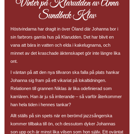
Vinter på Klarudden av Anna
Sundbeck Klav
Höstvindarna har dragit in över Öland där Johanna bor i
sin farbrors gamla hus på Klarudden. Det har blivit en
vana att bära in vatten och elda i kakelugnarna, och
minnet av det kraschade äktenskapet gör inte längre lika
ont.
I väntan på att den nya tillvaron ska falla på plats hankar
Johanna sig fram på ett vikariat på lokaltidningen.
Relationen till grannen Niklas är lika odefinierad som
karriären. Han är ju så irriterande – så varför återkommer
han hela tiden i hennes tankar?
Allt ställs på sin spets när en berömd jazzsångerska
kommer tillbaka till ön, och dessutom dyker Johannas
son upp och är minst lika vilsen som hon själv. Ett oväntat