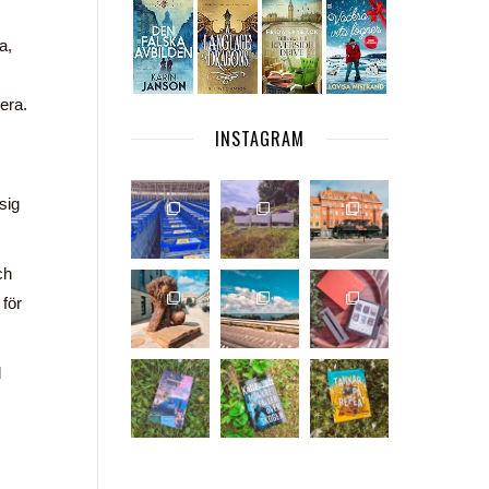
a,
era.
INSTAGRAM
 sig
ch
 för
d