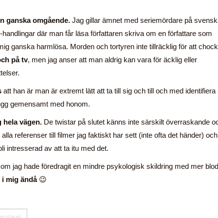
ken ganska omgående.
Jag gillar ämnet med seriemördare på svensk
k-handlingar där man får läsa författaren skriva om en författare som
 mig ganska harmlösa. Morden och tortyren inte tillräcklig för att chock
och på tv
, men jag anser att man aldrig kan vara för äcklig eller
telser.
s
att han är man är extremt lätt att ta till sig och till och med identifiera
tt dugg gemensamt med honom.
g hela vägen.
De twistar på slutet känns inte särskilt överraskande o
lla referenser till filmer jag faktiskt har sett (inte ofta det händer) och
 intresserad av att ta itu med det.
om jag hade föredragit en mindre psykologisk skildring med mer blo
t i mig ändå
😉
AM FÖRLAG