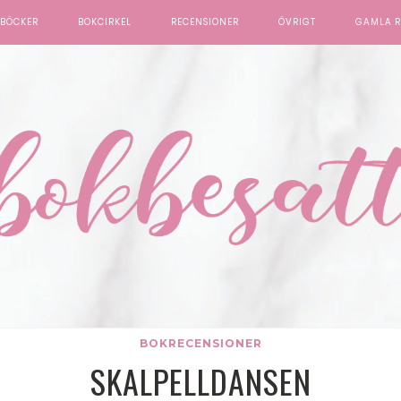
BÖCKER
BOKCIRKEL
RECENSIONER
ÖVRIGT
GAMLA R
BOKRECENSIONER
SKALPELLDANSEN