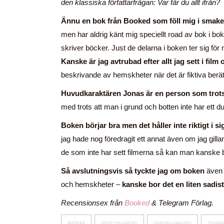
den klassiska författarfrågan: Var får du allt ifrån?
Ännu en bok från Booked som föll mig i sma
men har aldrig känt mig speciellt road av bok i bo
skriver böcker. Just de delarna i boken ter sig för
Kanske är jag avtrubad efter allt jag sett i film 
beskrivande av hemskheter när det är fiktiva berät
Huvudkaraktären Jonas är en person som trot
med trots att man i grund och botten inte har e
Boken börjar bra men det håller inte riktigt i si
jag hade nog föredragit ett annat även om jag gillar a
de som inte har sett filmerna så kan man kanske bli
Så avslutningsvis så tyckte jag om boken
även 
och hemskheter –
kanske bor det en liten sadis
Recensionsex från
Booked
& Telegram Förlag.
BOOKED
JENNY MILEWSKI
SKALPELLDANSEN
TELEGR