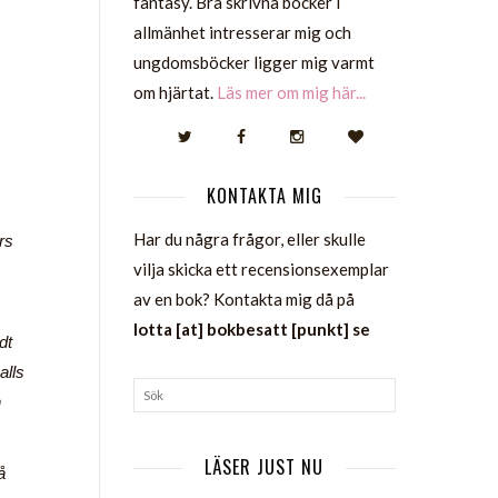
fantasy. Bra skrivna böcker i
allmänhet intresserar mig och
ungdomsböcker ligger mig varmt
om hjärtat.
Läs mer om mig här...
KONTAKTA MIG
Har du några frågor, eller skulle
rs
vilja skicka ett recensionsexemplar
av en bok? Kontakta mig då på
lotta [at] bokbesatt [punkt] se
dt
alls
n
LÄSER JUST NU
å