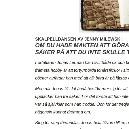
SKALPELLDANSEN AV JENNY MILEWSKI
OM DU HADE MAKTEN ATT GÖRA 
SÄKER PÅ ATT DU INTE SKULLE
Författaren Jonas Lerman har blivit både rik och
främsta hobby är att tortyrmörda tonårsflickor i s
böcker avfärdar han med att allt bara är på låtsas 
Men när Jonas till slut ändå bestämmer sig för at
upptäcker han tre saker. För det första att han inte
var så självklar som han trodde. Och för det tredj
någonsin kunnat drömma om.
Steg för steg förvandlas Jonas hela tillvaro till e