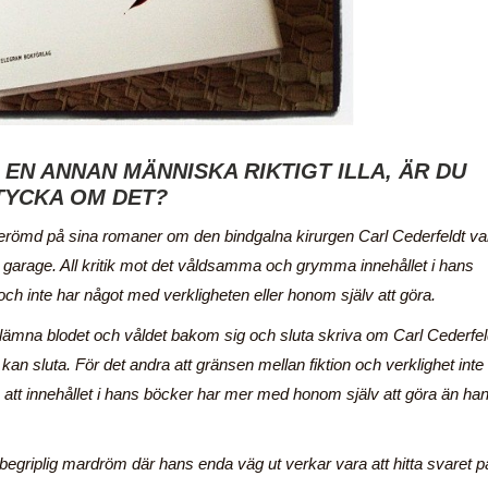
EN ANNAN MÄNNISKA RIKTIGT ILLA, ÄR DU
 TYCKA OM DET?
 berömd på sina romaner om den bindgalna kirurgen Carl Cederfeldt va
itt garage. All kritik mot det våldsamma och grymma innehållet i hans
och inte har något med verkligheten eller honom själv att göra.
t lämna blodet och våldet bakom sig och sluta skriva om Carl Cederfel
 kan sluta. För det andra att gränsen mellan fiktion och verklighet inte 
e att innehållet i hans böcker har mer med honom själv att göra än ha
n obegriplig mardröm där hans enda väg ut verkar vara att hitta svaret p