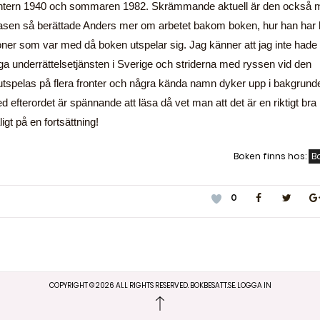
intern 1940 och sommaren 1982. Skrämmande aktuell är den också 
leasen så berättade Anders mer om arbetet bakom boken, hur han har 
rsoner som var med då boken utspelar sig. Jag känner att jag inte hade
ga underrättelsetjänsten i Sverige och striderna med ryssen vid den
utspelas på flera fronter och några kända namn dyker upp i bakgrund
 efterordet är spännande att läsa då vet man att det är en riktigt bra
gt på en fortsättning!
Boken finns hos:
B
0
COPYRIGHT ©
2026
ALL RIGHTS RESERVED. BOKBESATT.SE.
LOGGA IN