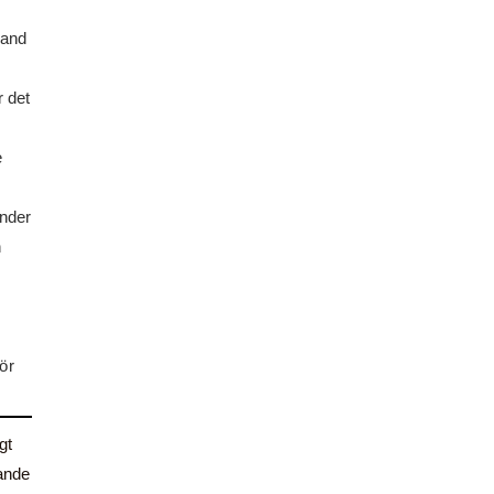
land
 det
e
nder
h
ör
gt
kande