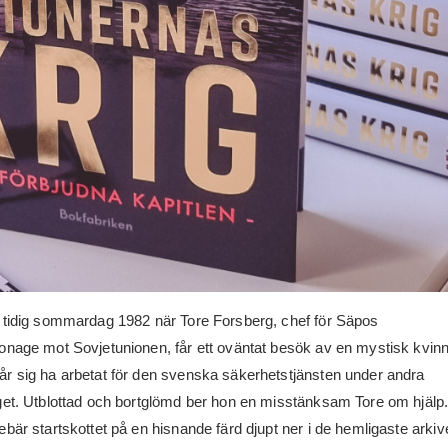
 tidig sommardag 1982 när Tore Forsberg, chef för Säpos
onage mot Sovjetunionen, får ett oväntat besök av en mystisk kvin
r sig ha arbetat för den svenska säkerhetstjänsten under andra
get. Utblottad och bortglömd ber hon en misstänksam Tore om hjälp
ebär startskottet på en hisnande färd djupt ner i de hemligaste arkiv