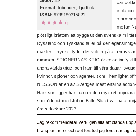
Sidor:
314
där dolda
Format:
Inbunden, Ljudbok
inblandni
ISBN:
9789180315821
stormar d
mellan Na
plötsligt bråttom att bygga ut den svenska militära
Ryssland och Tyskland faller på den egensinnige
makter - mycket tyder dessutom på att en livsfarli
rummen. SPIONERNAS KRIG är en actionfylld thri
andra världskriget och fram till våra dagar, by
kvinnor, spioner och agenter, som i hemlighet off
NILSSON är en av Sveriges mest erfarna action-
Hansson ligger han bakom den mycket populära fi
succédebut med Johan Falk: Slutet var bara börja
årets deckare 2023.
Jag rekommenderar verkligen alla att blanda upp sin
bra spionthriller och det förstod jag först när jag