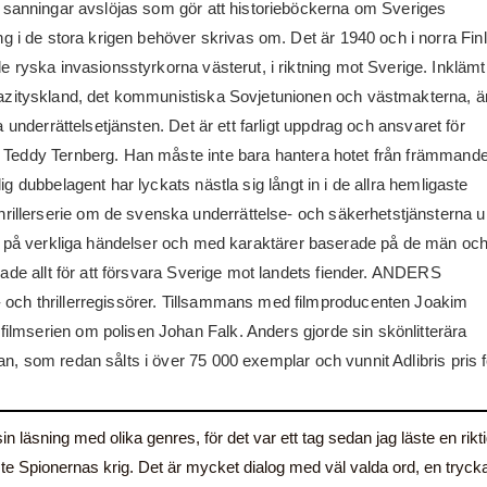
 sanningar avslöjas som gör att historieböckerna om Sveriges
ng i de stora krigen behöver skrivas om. Det är 1940 och i norra Fin
e ryska invasionsstyrkorna västerut, i riktning mot Sverige. Inklämt
zityskland, det kommunistiska Sovjetunionen och västmakterna, är
 underrättelsetjänsten. Det är ett farligt uppdrag och ansvaret för
 Teddy Ternberg. Han måste inte bara hantera hotet från främmand
g dubbelagent har lyckats nästla sig långt in i de allra hemligaste
llerserie om de svenska underrättelse- och säkerhetstjänsterna u
ggd på verkliga händelser och med karaktärer baserade på de män oc
rade allt för att försvara Sverige mot landets fiender. ANDERS
 och thrillerregissörer. Tillsammans med filmproducenten Joakim
lmserien om polisen Johan Falk. Anders gjorde sin skönlitterära
n, som redan sålts i över 75 000 exemplar och vunnit Adlibris pris f
 läsning med olika genres, för det var ett tag sedan jag läste en rikti
 läste Spionernas krig. Det är mycket dialog med väl valda ord, en tryc