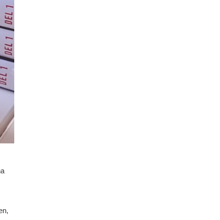
na
.
en,