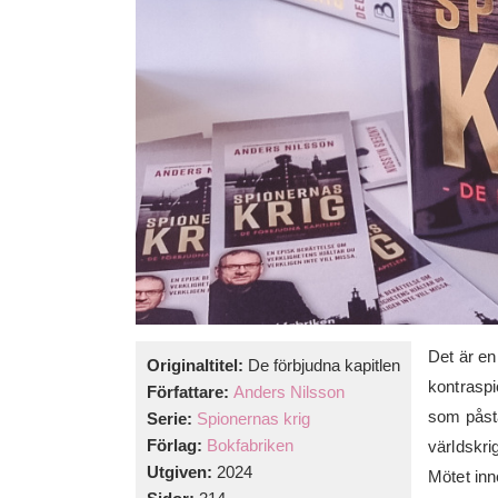
Det är en
Originaltitel:
De förbjudna kapitlen
kontraspi
Författare:
Anders Nilsson
som påstå
Serie:
Spionernas krig
Förlag:
Bokfabriken
världskri
Utgiven:
2024
Mötet inn