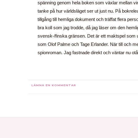
spänning genom hela boken som växlar mellan v
tanke på hur världsläget ser ut just nu. På bokre
tillgång till hemliga dokument och träffat flera pe
bra koll som jag trodde, då jag läser om den hemli
svensk-/finska gränsen. Det är ett maktspel som 
som Olof Palme och Tage Erlander. När till och med
spionroman. Jag fastnade direkt och väntar nu otåli
LÄMNA EN KOMMENTAR