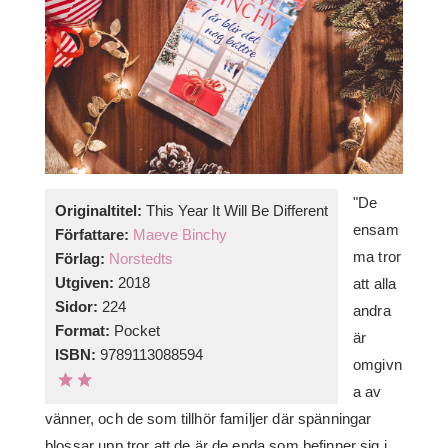
"De
Originaltitel:
This Year It Will Be Different
ensam
Författare:
Maeve Binchy
ma tror
Förlag:
Norstedts
Utgiven:
2018
att alla
Sidor:
224
andra
Format:
Pocket
är
ISBN:
9789113088594
omgivn
a av
vänner, och de som tillhör familjer där spänningar
blossar upp tror att de är de enda som befinner sig i