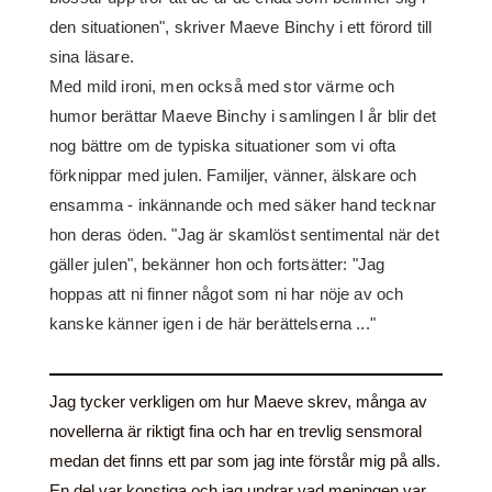
den situationen", skriver Maeve Binchy i ett förord till
sina läsare.
Med mild ironi, men också med stor värme och
humor berättar Maeve Binchy i samlingen I år blir det
nog bättre om de typiska situationer som vi ofta
förknippar med julen. Familjer, vänner, älskare och
ensamma - inkännande och med säker hand tecknar
hon deras öden. "Jag är skamlöst sentimental när det
gäller julen", bekänner hon och fortsätter: "Jag
hoppas att ni finner något som ni har nöje av och
kanske känner igen i de här berättelserna ..."
Jag tycker verkligen om hur Maeve skrev, många av
novellerna är riktigt fina och har en trevlig sensmoral
medan det finns ett par som jag inte förstår mig på alls.
En del var konstiga och jag undrar vad meningen var