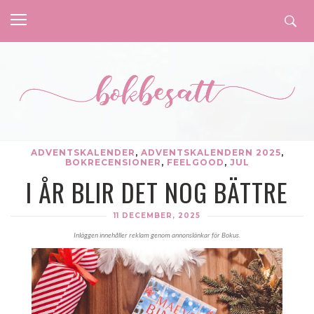
ADVENTSKALENDER
,
ADVENTSKALENDERN 2025
,
BOKRECENSIONER
,
FEELGOOD
,
JUL
I ÅR BLIR DET NOG BÄTTRE
11 DECEMBER, 2025
Inläggen innehåller reklam genom annonslänkar för Bokus.