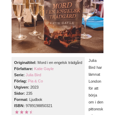
Julia
Originaltitel:
Mord i en engelsk trädgård
Bird har
Författare:
Katie Gayle
lämnat
Serie:
Julia Bird
Förlag:
Pia & Co
London
Utgiven:
2023
för att
Sidor:
235
börja
Format:
Ljudbok
om i den
ISBN:
9789198850321
pittoresk