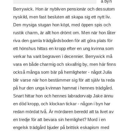
a byn
Berrywick. Hon är nybliven pensionär och dessutom
nyskild, men fast besluten att skapa sig ett nytt liv.
Den mysiga stugan hon köpt, med öppen spis och
rustik charm, är allt hon drömt om. Men när hon låter
riva den gamla trädgårdsboden för att göra plats för
ett hönshus hittas en kropp efter en ung kvinna som
verkar ha varit begraven i decennier. Berrywick må
vara en både charmig och skvallrig by, men här finns
också många som bär på hemligheter - något Julia
blir varse när hon bestämmer sig för att själv ta reda
på hur den unga kvinnan hamnat i hennes trädgård.
Snart hittar hon och hennes labradorvalp Jake ännu
en död kropp, och klockan tickar - någon i byn har
redan mördat två. Är mördaren beredd att ta livet av
en tredje för att bevara sin hemlighet? Mord i en
engelsk trädgård bjuder på brittisk eskapism med