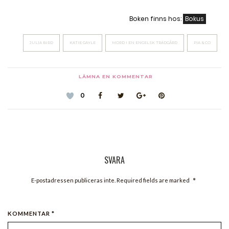
Boken finns hos:
Bokus
JULIA BIRD
KATIE GAYLE
MORD I EN ENGELSK TRÄDGÅRD
PIA & CO
LÄMNA EN KOMMENTAR
0
SVARA
*
E-postadressen publiceras inte. Required fields are marked
KOMMENTAR *