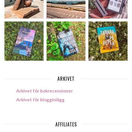
ARKIVET
Arkivet för bokrecensioner
Arkivet för blogginlägg
AFFILIATES