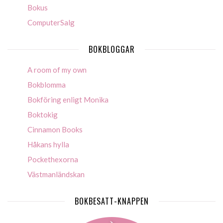
Bokus
ComputerSalg
BOKBLOGGAR
A room of my own
Bokblomma
Bokföring enligt Monika
Boktokig
Cinnamon Books
Håkans hylla
Pockethexorna
Västmanländskan
BOKBESATT-KNAPPEN