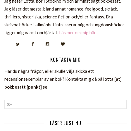
Jag heter Lotta, bor i Stockholm och är minst sagt bokbesatt.
Jag läser det mesta, bland annat romance, feelgood, skräck,
thrillers, historiska, science fiction och/eller fantasy. Bra
skrivna böcker i allmänhet intresserar mig och ungdomsböcker
ligger mig varmt om hjärtat.
Läs mer om mig här...
KONTAKTA MIG
Har du några frågor, eller skulle vilja skicka ett
recensionsexemplar av en bok? Kontakta mig då på
lotta [at]
bokbesatt [punkt] se
LÄSER JUST NU