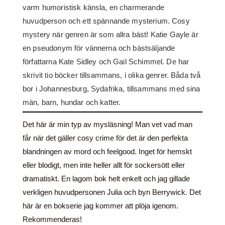
varm humoristisk känsla, en charmerande
huvudperson och ett spännande mysterium. Cosy
mystery när genren är som allra bäst! Katie Gayle är
en pseudonym för vännerna och bästsäljande
författarna Kate Sidley och Gail Schimmel. De har
skrivit tio böcker tillsammans, i olika genrer. Båda två
bor i Johannesburg, Sydafrika, tillsammans med sina
män, barn, hundar och katter.
Det här är min typ av mysläsning! Man vet vad man
får när det gäller cosy crime för det är den perfekta
blandningen av mord och feelgood. Inget för hemskt
eller blodigt, men inte heller allt för sockersött eller
dramatiskt. En lagom bok helt enkelt och jag gillade
verkligen huvudpersonen Julia och byn Berrywick. Det
här är en bokserie jag kommer att plöja igenom.
Rekommenderas!