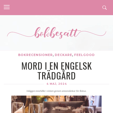
BOKRECENSIONER
,
DECKARE
,
FEELGOOD
MORD I EN ENGELSK
TRÄDGÅRD
4 MAJ, 2024
Inläggen innehåller reklam genom annonslänkar för Bokus.