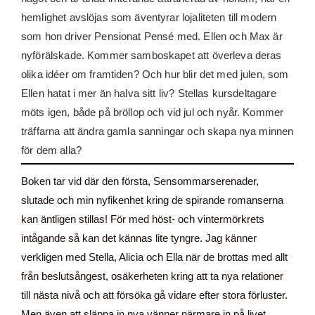
hemlighet avslöjas som äventyrar lojaliteten till modern
som hon driver Pensionat Pensé med. Ellen och Max är
nyförälskade. Kommer samboskapet att överleva deras
olika idéer om framtiden? Och hur blir det med julen, som
Ellen hatat i mer än halva sitt liv? Stellas kursdeltagare
möts igen, både på bröllop och vid jul och nyår. Kommer
träffarna att ändra gamla sanningar och skapa nya minnen
för dem alla?
Boken tar vid där den första, Sensommarserenader,
slutade och min nyfikenhet kring de spirande romanserna
kan äntligen stillas! För med höst- och vintermörkrets
intågande så kan det kännas lite tyngre. Jag känner
verkligen med Stella, Alicia och Ella när de brottas med allt
från beslutsångest, osäkerheten kring att ta nya relationer
till nästa nivå och att försöka gå vidare efter stora förluster.
Men även att släppa in nya vänner närmare in på livet.