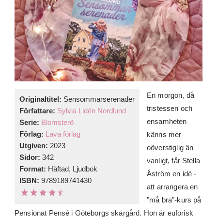
En morgon, då
Originaltitel:
Sensommarserenader
tristessen och
Författare:
Sylvia Lidén Nordlund
ensamheten
Serie:
Blomsterö
Förlag:
Lava förlag
känns mer
Utgiven:
2023
oöverstiglig än
Sidor:
342
vanligt, får Stella
Format:
Häftad, Ljudbok
Åström en idé -
ISBN:
9789189741430
att arrangera en
"må bra"-kurs på
Pensionat Pensé i Göteborgs skärgård. Hon är euforisk