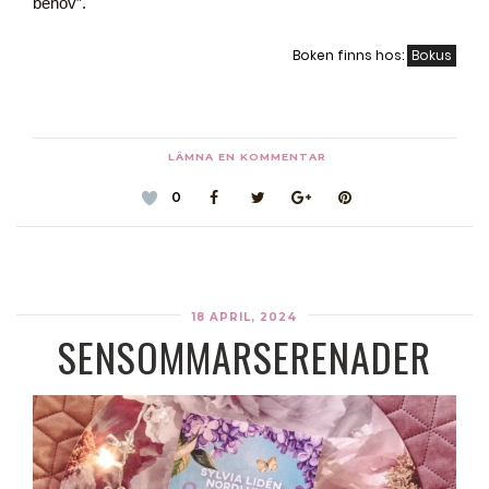
behov”.
Boken finns hos:
Bokus
LÄMNA EN KOMMENTAR
0
18 APRIL, 2024
SENSOMMARSERENADER