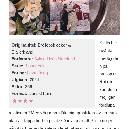
Stella blir
Originaltitel:
Bröllopsklockor &
oväntat
Bjällerklang
medbjude
Författare:
Sylvia Lidén Nordlund
Serie:
Blomsterö
n på
Förlag:
Lava förlag
bröllop av
Utgiven:
2024
Ruben,
Sidor:
366
kan detta
Format:
Danskt band
möjligen
fördjupa
relationen? Men vågar hon låta sig uppslukas av en man,
utan att tappa bort sig själv? Alicia anar att Philip döljer
något och är ändå irriterande attraherad av honom, när en