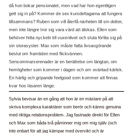
då hon bokar pensionatet, men vad har hon egentligen
gett sig in på? Kommer de sex kursdeltagarna att fungera
tillsammans? Ruben som vill återfå närheten till sin dotter,
men inte längre tror sig vara värd att älskas. Ellen som
behöver hitta nyckeln till vuxenlivet och sluta förlita sig på
sin storasyster. Max som måste fatta livsavgörande
beslut om framtiden med flickvännen.
Sensommarserenader är en berättelse om längtan, om
hemligheter som kommer i dagen och om oväntad kärlek.
En härlig och gripande feelgood som kommer att finnas
kvar hos läsaren länge.
Sylvia bevisar än en gång att hon är en mästare på att
skriva komplexa karaktärer som berör och känns genuina
med riktiga relationsproblem. Jag fastnade direkt för Ellen
och Max som båda två påminner mig om mig själv (och
inte enbart för att jag kämpar med övervikt och är