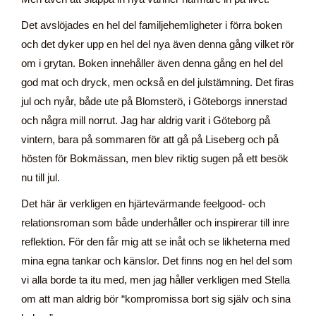
Det avslöjades en hel del familjehemligheter i förra boken
och det dyker upp en hel del nya även denna gång vilket rör
om i grytan. Boken innehåller även denna gång en hel del
god mat och dryck, men också en del julstämning. Det firas
jul och nyår, både ute på Blomsterö, i Göteborgs innerstad
och några mill norrut. Jag har aldrig varit i Göteborg på
vintern, bara på sommaren för att gå på Liseberg och på
hösten för Bokmässan, men blev riktig sugen på ett besök
nu till jul.
Det här är verkligen en hjärtevärmande feelgood- och
relationsroman som både underhåller och inspirerar till inre
reflektion. För den får mig att se inåt och se likheterna med
mina egna tankar och känslor. Det finns nog en hel del som
vi alla borde ta itu med, men jag håller verkligen med Stella
om att man aldrig bör “kompromissa bort sig själv och sina