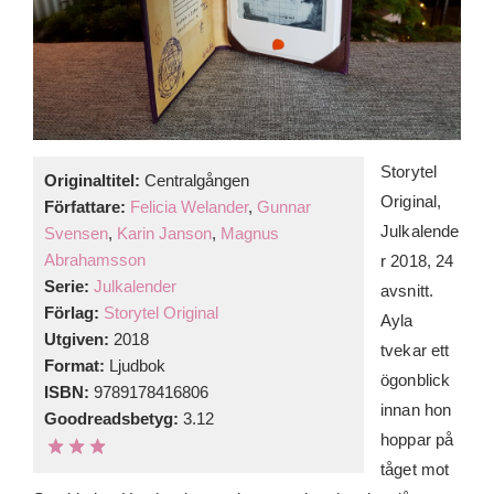
Storytel
Originaltitel:
Centralgången
Original,
Författare:
Felicia Welander
,
Gunnar
Julkalende
Svensen
,
Karin Janson
,
Magnus
Abrahamsson
r 2018, 24
Serie:
Julkalender
avsnitt.
Förlag:
Storytel Original
Ayla
Utgiven:
2018
tvekar ett
Format:
Ljudbok
ögonblick
ISBN:
9789178416806
innan hon
Goodreadsbetyg:
3.12
hoppar på
tåget mot