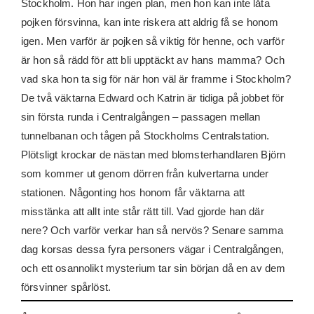
Stockholm. Hon har ingen plan, men hon kan inte låta
pojken försvinna, kan inte riskera att aldrig få se honom
igen. Men varför är pojken så viktig för henne, och varför
är hon så rädd för att bli upptäckt av hans mamma? Och
vad ska hon ta sig för när hon väl är framme i Stockholm?
De två väktarna Edward och Katrin är tidiga på jobbet för
sin första runda i Centralgången – passagen mellan
tunnelbanan och tågen på Stockholms Centralstation.
Plötsligt krockar de nästan med blomsterhandlaren Björn
som kommer ut genom dörren från kulvertarna under
stationen. Någonting hos honom får väktarna att
misstänka att allt inte står rätt till. Vad gjorde han där
nere? Och varför verkar han så nervös? Senare samma
dag korsas dessa fyra personers vägar i Centralgången,
och ett osannolikt mysterium tar sin början då en av dem
försvinner spårlöst.