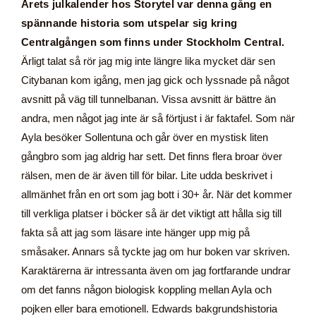
Årets julkalender hos Storytel var denna gång en
spännande historia som utspelar sig kring
Centralgången som finns under Stockholm Central.
Ärligt talat så rör jag mig inte längre lika mycket där sen
Citybanan kom igång, men jag gick och lyssnade på något
avsnitt på väg till tunnelbanan. Vissa avsnitt är bättre än
andra, men något jag inte är så förtjust i är faktafel. Som när
Ayla besöker Sollentuna och går över en mystisk liten
gångbro som jag aldrig har sett. Det finns flera broar över
rälsen, men de är även till för bilar. Lite udda beskrivet i
allmänhet från en ort som jag bott i 30+ år. När det kommer
till verkliga platser i böcker så är det viktigt att hålla sig till
fakta så att jag som läsare inte hänger upp mig på
småsaker. Annars så tyckte jag om hur boken var skriven.
Karaktärerna är intressanta även om jag fortfarande undrar
om det fanns någon biologisk koppling mellan Ayla och
pojken eller bara emotionell. Edwards bakgrundshistoria