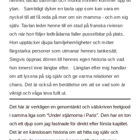
hennes fasad samman och mörka minnen kommer upp till
ytan. Samtidigt dyker en tavla upp som kan vara en
nyckel till att få reda på mer om sin mamma - och om sig
själv. Tavlan leder henne till en stad på franska rivieran
och när hon följer ledtrådarna faller pusselbitar på plats.
Hon upptäcker djupa familjehemligheter och möter
färgstarka personer som utmanar hennes tankesätt.
Stegvis öppnas dörren till hennes egen historia och vad
hon innerst inne längtar efter. Längtan efter mig handlar
om att lyssna på sig själv och ge varma relationer en
chans. Det är också en berättelse om att se vad som är
viktigt och våga leva fullt ut.
Det här är verkligen en genomtänkt och välskriven feelgood
i samma liga som “Under stjärnorna i Paris”. Den har en ton
och ett djup som jag fastnade för direkt efter första kapitlet.
Det är en känslosam historia om att hitta sig själv och