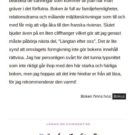
bearbeta de sanningar som kommer till ytan när man
gräver i det förflutna. Boken är full av familjehemligheter,
relationsdrama och målande miljöbeskrivningar som till och
med får mig att vilja åka till den franska rivieran. Slutet
bjuder även på en liten cliffhanger vilket gör att jag genast
måste påbörja nästa del, “Längtan efter oss”. Det är lite
synd att omslagets formgivning inte gör bokens innehåll
rättvisa. Jag har personligen svårt för det tunna typsnittet
som inte riktigt går ihop med den här starka och härliga
boken, men jag hoppas att det inte hindrar er från att läsa,
för jag rekommenderar den varmt!
Boken finns hos:
Bokus
LÄMNA EN KOMMENTAR