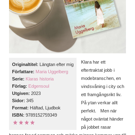
Klara har ett
Originaltitel:
Längtan efter mig
eftertraktat jobb i
Författare:
Maria Uggelberg
modebranschen, en
Serie:
Klaras historia
Förlag:
Edgensoul
vindsvåning i city och
Utgiven:
2023
ett framgångsrikt liv.
Sidor:
345
På ytan verkar allt
Format:
Häftad, Ljudbok
perfekt. Men när
ISBN:
9789152759349
något oväntat händer
på jobbet rasar