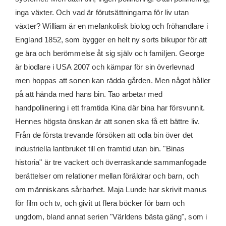
inga växter. Och vad är förutsättningarna för liv utan
växter? William är en melankolisk biolog och fröhandlare i
England 1852, som bygger en helt ny sorts bikupor för att
ge ära och berömmelse åt sig själv och familjen. George
är biodlare i USA 2007 och kämpar för sin överlevnad
men hoppas att sonen kan rädda gården. Men något håller
på att hända med hans bin. Tao arbetar med
handpollinering i ett framtida Kina där bina har försvunnit.
Hennes högsta önskan är att sonen ska få ett bättre liv.
Från de första trevande försöken att odla bin över det
industriella lantbruket till en framtid utan bin. "Binas
historia" är tre vackert och överraskande sammanfogade
berättelser om relationer mellan föräldrar och barn, och
om människans sårbarhet. Maja Lunde har skrivit manus
för film och tv, och givit ut flera böcker för barn och
ungdom, bland annat serien "Världens bästa gäng", som i