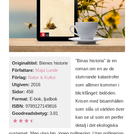
"Binas historia" är en
Originaltitel:
Bienes historie
roman om en av de
Författare:
Maja Lunde
slumrande katastrofer
Förlag:
Natur & Kultur
Utgiven:
2016
som alltmer kommer i
Sidor:
458
blickfånget: bidöden.
Format:
E-bok, ljudbok
Krisen med bisamhällen
ISBN:
9789127149816
som slås ut världen över
Goodreadsbetyg:
3.81
kan se ut som en perifer
detalj i det ekologiska
systemet. Men utan bin, ingen pollinering. Utan pollinering,