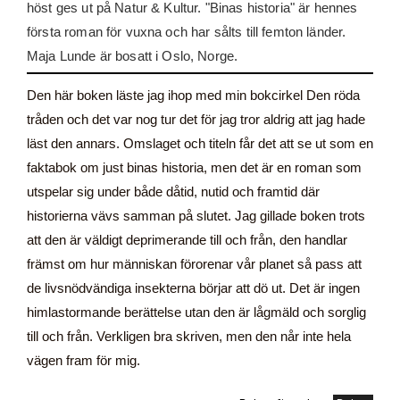
höst ges ut på Natur & Kultur. "Binas historia" är hennes
första roman för vuxna och har sålts till femton länder.
Maja Lunde är bosatt i Oslo, Norge.
Den här boken läste jag ihop med min bokcirkel Den röda
tråden och det var nog tur det för jag tror aldrig att jag hade
läst den annars. Omslaget och titeln får det att se ut som en
faktabok om just binas historia, men det är en roman som
utspelar sig under både dåtid, nutid och framtid där
historierna vävs samman på slutet. Jag gillade boken trots
att den är väldigt deprimerande till och från, den handlar
främst om hur människan förorenar vår planet så pass att
de livsnödvändiga insekterna börjar att dö ut. Det är ingen
himlastormande berättelse utan den är lågmäld och sorglig
till och från. Verkligen bra skriven, men den når inte hela
vägen fram för mig.