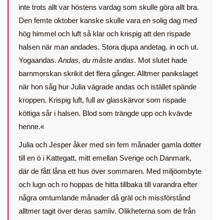
inte trots allt var höstens vardag som skulle göra allt bra.
Den femte oktober kanske skulle vara en solig dag med
hög himmel och luft så klar och krispig att den rispade
halsen när man andades. Stora djupa andetag, in och ut.
Yogaandas.
Andas, du måste andas
. Mot slutet hade
barnmorskan skrikit det flera gånger. Alltmer panikslaget
när hon såg hur Julia vägrade andas och istället spände
kroppen. Krispig luft, full av glasskärvor som rispade
köttiga sår i halsen. Blod som trängde upp och kvävde
henne.«
Julia och Jesper åker med sin fem månader gamla dotter
till en ö i Kattegatt, mitt emellan Sverige och Danmark,
där de fått låna ett hus över sommaren. Med miljöombyte
och lugn och ro hoppas de hitta tillbaka till varandra efter
några omtumlande månader då gräl och missförstånd
alltmer tagit över deras samliv. Olikheterna som de från