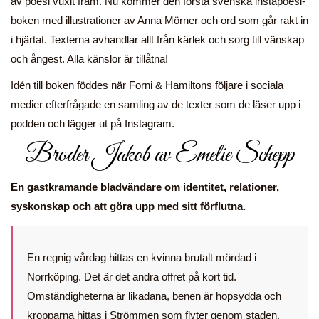
av poesi vuxit fram. Nu kommer den första svenska instapoesi-
boken med illustrationer av Anna Mörner och ord som går rakt in
i hjärtat. Texterna avhandlar allt från kärlek och sorg till vänskap
och ångest. Alla känslor är tillåtna!
Idén till boken föddes när Forni & Hamiltons följare i sociala
medier efterfrågade en samling av de texter som de läser upp i
podden och lägger ut på Instagram.
Broder Jakob av Emelie Schepp
En gastkramande bladvändare om identitet, relationer,
syskonskap och att göra upp med sitt förflutna.
En regnig vårdag hittas en kvinna brutalt mördad i
Norrköping. Det är det andra offret på kort tid.
Omständigheterna är likadana, benen är hopsydda och
kropparna hittas i Strömmen som flyter genom staden.