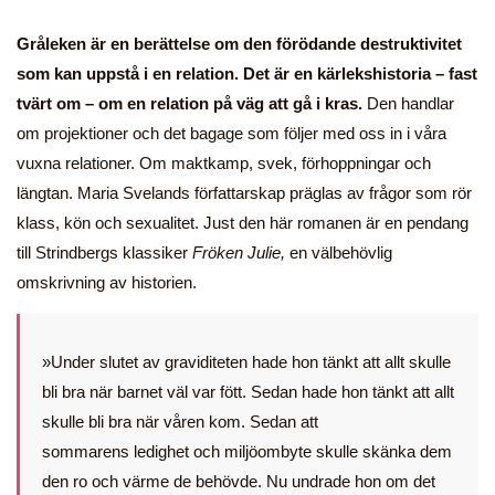
Gråleken är en berättelse om den förödande destruktivitet
som kan uppstå i en relation. Det är en kärlekshistoria – fast
tvärt om – om en relation på väg att gå i kras.
Den handlar
om projektioner och det bagage som följer med oss in i våra
vuxna relationer. Om maktkamp, svek, förhoppningar och
längtan. Maria Svelands författarskap präglas av frågor som rör
klass, kön och sexualitet. Just den här romanen är en pendang
till Strindbergs klassiker
Fröken Julie,
en välbehövlig
omskrivning av historien.
»Under slutet av graviditeten hade hon tänkt att allt skulle
bli bra när barnet väl var fött. Sedan hade hon tänkt att allt
skulle bli bra när våren kom. Sedan att
sommarens ledighet och miljöombyte skulle skänka dem
den ro och värme de behövde. Nu undrade hon om det