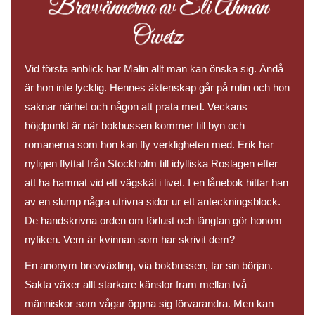
Brevvännerna av Eli Åhman
Owetz
Vid första anblick har Malin allt man kan önska sig. Ändå
är hon inte lycklig. Hennes äktenskap går på rutin och hon
saknar närhet och någon att prata med. Veckans
höjdpunkt är när bokbussen kommer till byn och
romanerna som hon kan fly verkligheten med. Erik har
nyligen flyttat från Stockholm till idylliska Roslagen efter
att ha hamnat vid ett vägskäl i livet. I en lånebok hittar han
av en slump några utrivna sidor ur ett anteckningsblock.
De handskrivna orden om förlust och längtan gör honom
nyfiken. Vem är kvinnan som har skrivit dem?
En anonym brevväxling, via bokbussen, tar sin början.
Sakta växer allt starkare känslor fram mellan två
människor som vågar öppna sig förvarandra. Men kan