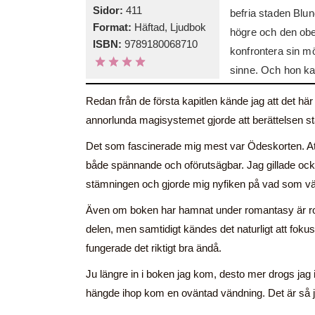
Sidor:
411
befria staden Blun
Format:
Häftad, Ljudbok
högre och den obes
ISBN:
9789180068710
konfrontera sin m
sinne. Och hon k
Redan från de första kapitlen kände jag att det här
annorlunda magisystemet gjorde att berättelsen st
Det som fascinerade mig mest var Ödeskorten. Att
både spännande och oförutsägbar. Jag gillade ocks
stämningen och gjorde mig nyfiken på vad som vä
Även om boken har hamnat under romantasy är rom
delen, men samtidigt kändes det naturligt att foku
fungerade det riktigt bra ändå.
Ju längre in i boken jag kom, desto mer drogs jag in 
hängde ihop kom en oväntad vändning. Det är så ja