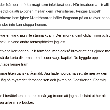
der från den mörka magi som infekterat den. När insatserna blir allt
tridliga attraktionen mellan dem intensifieras, tvingas Elspeth
örkaste hemlighet: Mardrömmen håller långsamt på att ta över hen
anske inte kan stoppa honom.
 var en värld jag ville stanna kvar i. Den mörka, dimhöljda miljön och 
ack ut bland andra fantasyböcker jag läst.
 varje kort ger en unik förmåga, men också kräver ett pris gjorde ma
å de korta dikterna som inleder varje kapitel. De byggde upp
ntade längre fram.
antiken ganska lågmäld. Jag hade nog gärna sett lite mer av den
s låg på mysteriet, förbannelsen och jakten på Ödeskorten. För mig
i berättelsen och precis när jag trodde att jag hade listat ut hur allt
g gillar mina böcker.