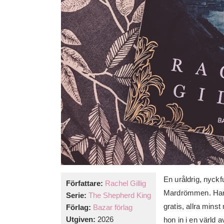
En uråldrig, nyck
Författare:
Rachel Gillig
Mardrömmen. Han 
Serie:
The Shepherd King
gratis, allra mins
Förlag:
Bazar förlag
Utgiven:
2026
hon in i en värld 