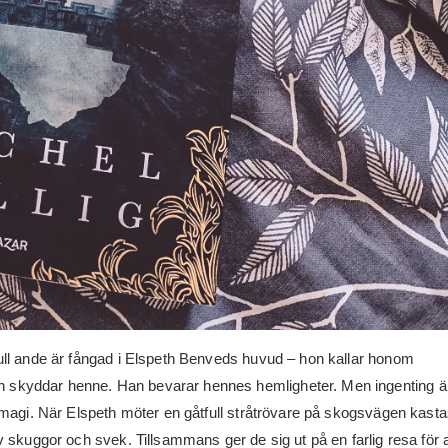
full ande är fångad i Elspeth Benveds huvud – hon kallar honom
skyddar henne. Han bevarar hennes hemligheter. Men ingenting ä
t magi. När Elspeth möter en gåtfull stråtrövare på skogsvägen kast
av skuggor och svek. Tillsammans ger de sig ut på en farlig resa för a