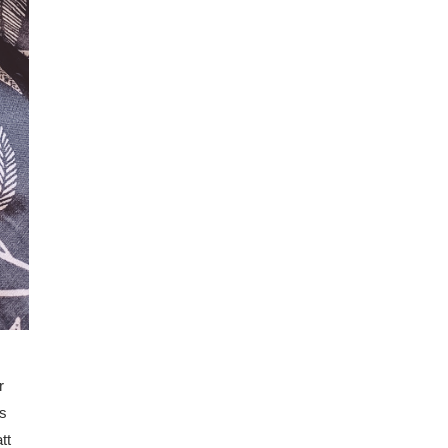
r
as
tt