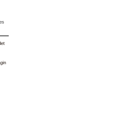
nes
det
gin