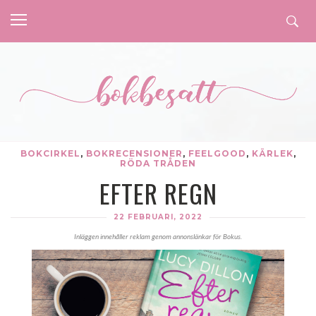
BOKCIRKEL
,
BOKRECENSIONER
,
FEELGOOD
,
KÄRLEK
,
RÖDA TRÅDEN
EFTER REGN
22 FEBRUARI, 2022
Inläggen innehåller reklam genom annonslänkar för Bokus.