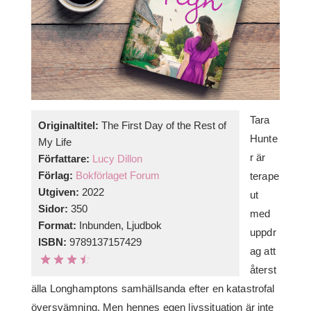
Tara
Originaltitel:
The First Day of the Rest of
Hunte
My Life
r är
Författare:
Lucy Dillon
Förlag:
Bokförlaget Forum
terape
Utgiven:
2022
ut
Sidor:
350
med
Format:
Inbunden, Ljudbok
uppdr
ISBN:
9789137157429
ag att
återst
älla Longhamptons samhällsanda efter en katastrofal
översvämning. Men hennes egen livssituation är inte