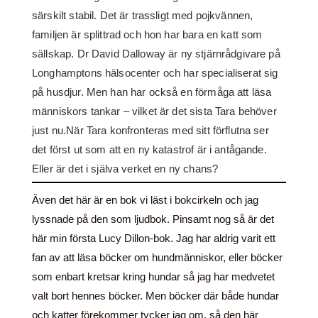
särskilt stabil. Det är trassligt med pojkvännen,
familjen är splittrad och hon har bara en katt som
sällskap. Dr David Dalloway är ny stjärnrådgivare på
Longhamptons hälsocenter och har specialiserat sig
på husdjur. Men han har också en förmåga att läsa
människors tankar – vilket är det sista Tara behöver
just nu.När Tara konfronteras med sitt förflutna ser
det först ut som att en ny katastrof är i antågande.
Eller är det i själva verket en ny chans?
Även det här är en bok vi läst i bokcirkeln och jag
lyssnade på den som ljudbok. Pinsamt nog så är det
här min första Lucy Dillon-bok. Jag har aldrig varit ett
fan av att läsa böcker om hundmänniskor, eller böcker
som enbart kretsar kring hundar så jag har medvetet
valt bort hennes böcker. Men böcker där både hundar
och katter förekommer tycker jag om, så den här