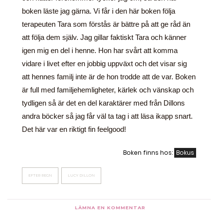
boken läste jag gärna. Vi får i den här boken följa
terapeuten Tara som förstås är bättre på att ge råd än
att följa dem själv. Jag gillar faktiskt Tara och känner
igen mig en del i henne. Hon har svårt att komma
vidare i livet efter en jobbig uppväxt och det visar sig
att hennes familj inte är de hon trodde att de var. Boken
är full med familjehemligheter, kärlek och vänskap och
tydligen så är det en del karaktärer med från Dillons
andra böcker så jag får väl ta tag i att läsa ikapp snart.
Det här var en riktigt fin feelgood!
Boken finns hos:
Bokus
EFTER REGN
LUCY DILLON
LÄMNA EN KOMMENTAR