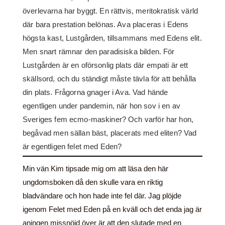
överlevarna har byggt. En rättvis, meritokratisk värld
där bara prestation belönas. Ava placeras i Edens
högsta kast, Lustgården, tillsammans med Edens elit.
Men snart rämnar den paradisiska bilden. För
Lustgården är en oförsonlig plats där empati är ett
skällsord, och du ständigt måste tävla för att behålla
din plats. Frågorna gnager i Ava. Vad hände
egentligen under pandemin, när hon sov i en av
Sveriges fem ecmo-maskiner? Och varför har hon,
begåvad men sällan bäst, placerats med eliten? Vad
är egentligen felet med Eden?
Min vän Kim tipsade mig om att läsa den här
ungdomsboken då den skulle vara en riktig
bladvändare och hon hade inte fel där. Jag plöjde
igenom Felet med Eden på en kväll och det enda jag är
aningen missnöjd över är att den slutade med en