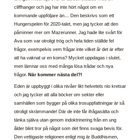
cliffhanger och jag har inte hört något om en
kommande uppföljare än… Den beskrivs som ett
Hungerspelen för 2020-talet, men jag tycker att den
påminner mer om Mazerunner. Jag hade lite svårt för
Ava som var otroligt trög och hela tiden ställde fel
frågor, exempelvis vem frågar inte vilket år det är efter
att ha vaknat ur en koma? Mycket uppdagas i slutet,
men lämnar oss med många lösa trådar och nya
frågor.
När kommer nästa del?!
Eden är uppbyggt i olika nivåer likt helvetets nio kretsar
och jag tycker att alla böcker om sekter eller
samhällen som bygger på olika trosuppfattningar är så
otroligt skrämmande! Där de inte får ifrågasätta och
tänka själva utan genom indoktrinering från en ung
ålder blint tror på något som det finns svaga bevis för.
Den vettigaste religionen enligt mig är Buddhismen,