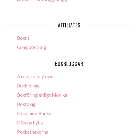
AFFILIATES
Bokus
ComputerSalg
BOKBLOGGAR
A room of my own
Bokblomma
Bokföring enligt Monika
Boktokig
Cinnamon Books
Håkans hylla
Pockethexorna