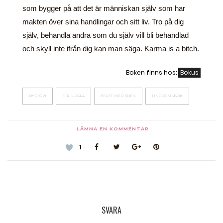
som bygger på att det är människan själv som har
makten över sina handlingar och sitt liv. Tro på dig
själv, behandla andra som du själv vill bli behandlad
och skyll inte ifrån dig kan man säga. Karma is a bitch.
Boken finns hos:
Bokus
DYSTOPI
E. P. UGGLA
FELET MED EDEN
UNGDOMSBOK
LÄMNA EN KOMMENTAR
1
SVARA