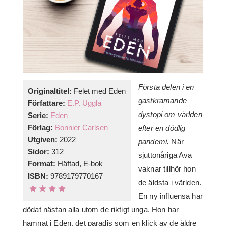
Första delen i en
Originaltitel:
Felet med Eden
gastkramande
Författare:
E.P. Uggla
dystopi om världen
Serie:
Eden
Förlag:
Bonnier Carlsen
efter en dödlig
Utgiven:
2022
pandemi.
När
Sidor:
312
sjuttonåriga Ava
Format:
Häftad, E-bok
vaknar tillhör hon
ISBN:
9789179770167
de äldsta i världen.
En ny influensa har
dödat nästan alla utom de riktigt unga. Hon har
hamnat i Eden, det paradis som en klick av de äldre