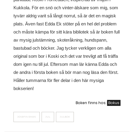
Kukkola. För en snö och vinter-älskare som mig, som
tyvärr aldrig varit så långt norrut, så är det en magisk
plats. Även fast Edda Ek stöter på en hel del problem
och måste kämpa för sitt kära bibliotek så är boken full
av mysig julstämning, skoteråkning, hundspann,
bastubad och böcker. Jag tycker verkligen om alla
original som bor i Koski och det var trevligt att få träffa
dom igen nu till jul. Eftersom man lär känna Edda och
de andra i första boken så bör man nog läsa den först.
Håller tummarna för fler delar i den här mysiga
bokserien!
Boken finns hos:
Bokus
JOSEFIN EMAN
JUL
JULBOK