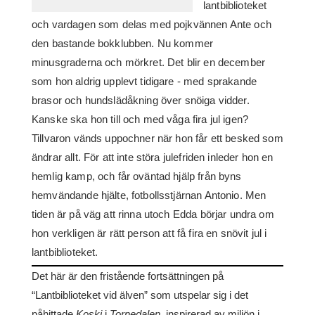
lantbiblioteket
och vardagen som delas med pojkvännen Ante och
den bastande bokklubben. Nu kommer
minusgraderna och mörkret. Det blir en december
som hon aldrig upplevt tidigare - med sprakande
brasor och hundslädåkning över snöiga vidder.
Kanske ska hon till och med våga fira jul igen?
Tillvaron vänds uppochner när hon får ett besked som
ändrar allt. För att inte störa julefriden inleder hon en
hemlig kamp, och får oväntad hjälp från byns
hemvändande hjälte, fotbollsstjärnan Antonio. Men
tiden är på väg att rinna utoch Edda börjar undra om
hon verkligen är rätt person att få fira en snövit jul i
lantbiblioteket.
Det här är den fristående fortsättningen på
“Lantbiblioteket vid älven” som utspelar sig i det
påhittade
Koski
i
Tornedalen
, inspirerad av miljön i