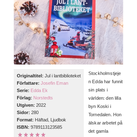
Stockholmstjeje
Originaltitel:
Jul i lantbiblioteket
n Edda har funnit
Författare:
Josefin Eman
sin plats i
Serie:
Edda Ek
Förlag:
Norstedts
världen: den lilla
Utgiven:
2022
byn Koski i
Sidor:
280
Tornedalen. Hon
Format:
Häftad, Ljudbok
älskar arbetet på
ISBN:
9789113123585
det gamla