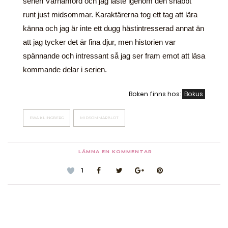
serien Värnamord och jag läste igenom den snabbt
runt just midsommar. Karaktärerna tog ett tag att lära
känna och jag är inte ett dugg hästintresserad annat än
att jag tycker det är fina djur, men historien var
spännande och intressant så jag ser fram emot att läsa
kommande delar i serien.
Boken finns hos:
Bokus
EWA KLINGBERG
MIDSOMMARBLOT
LÄMNA EN KOMMENTAR
1