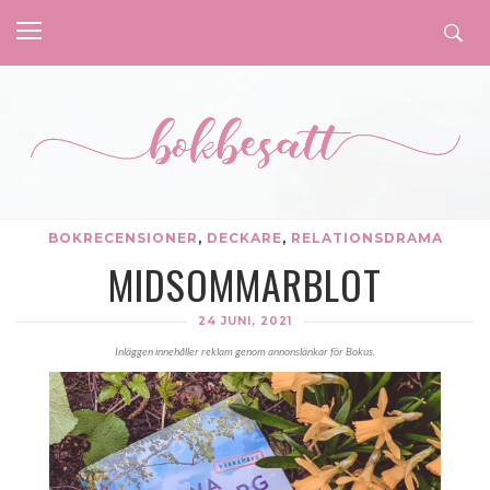
BOKRECENSIONER
,
DECKARE
,
RELATIONSDRAMA
MIDSOMMARBLOT
24 JUNI, 2021
Inläggen innehåller reklam genom annonslänkar för Bokus.