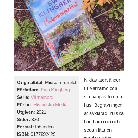
Niklas återvänder
Originaltitel:
Midsommarblot
till Värnamo och
Författare:
Ewa Klingberg
sin pappas tomma
Serie:
Värnamord
Förlag:
Historiska Media
hus. Begravningen
Utgiven:
2021
är avklarad, nu ska
Sidor:
320
han bara röja och
Format:
Inbunden
sedan låta en
ISBN:
9177892429