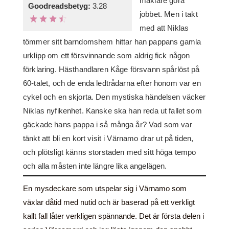
mäklare göra
Goodreadsbetyg:
3.28
jobbet. Men i takt
med att Niklas
tömmer sitt barndomshem hittar han pappans gamla
urklipp om ett försvinnande som aldrig fick någon
förklaring. Hästhandlaren Kåge försvann spårlöst på
60-talet, och de enda ledtrådarna efter honom var en
cykel och en skjorta. Den mystiska händelsen väcker
Niklas nyfikenhet. Kanske ska han reda ut fallet som
gäckade hans pappa i så många år? Vad som var
tänkt att bli en kort visit i Värnamo drar ut på tiden,
och plötsligt känns storstaden med sitt höga tempo
och alla måsten inte längre lika angelägen.
En mysdeckare som utspelar sig i Värnamo som
växlar dåtid med nutid och är baserad på ett verkligt
kallt fall låter verkligen spännande. Det är första delen i