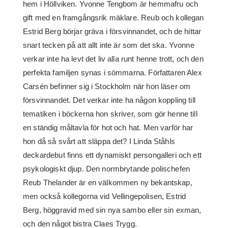
hem i Höllviken. Yvonne Tengbom är hemmafru och
gift med en framgångsrik mäklare. Reub och kollegan
Estrid Berg börjar gräva i försvinnandet, och de hittar
snart tecken på att allt inte är som det ska. Yvonne
verkar inte ha levt det liv alla runt henne trott, och den
perfekta familjen synas i sömmarna. Författaren Alex
Carsén befinner sig i Stockholm när hon läser om
försvinnandet. Det verkar inte ha någon koppling till
tematiken i böckerna hon skriver, som gör henne till
en ständig måltavla för hot och hat. Men varför har
hon då så svårt att släppa det? I Linda Ståhls
deckardebut finns ett dynamiskt persongalleri och ett
psykologiskt djup. Den normbrytande polischefen
Reub Thelander är en välkommen ny bekantskap,
men också kollegorna vid Vellingepolisen, Estrid
Berg, höggravid med sin nya sambo eller sin exman,
och den något bistra Claes Trygg.