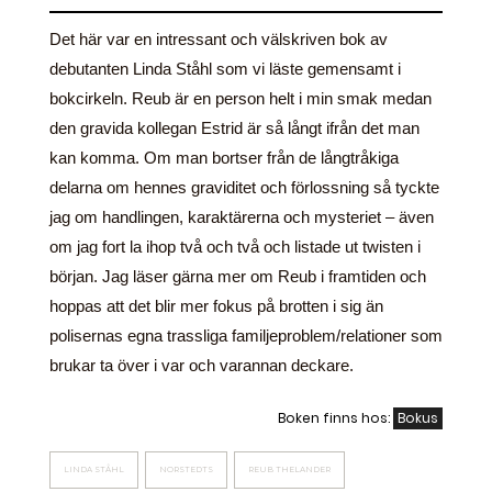
Det här var en intressant och välskriven bok av
debutanten Linda Ståhl som vi läste gemensamt i
bokcirkeln. Reub är en person helt i min smak medan
den gravida kollegan Estrid är så långt ifrån det man
kan komma. Om man bortser från de långtråkiga
delarna om hennes graviditet och förlossning så tyckte
jag om handlingen, karaktärerna och mysteriet – även
om jag fort la ihop två och två och listade ut twisten i
början. Jag läser gärna mer om Reub i framtiden och
hoppas att det blir mer fokus på brotten i sig än
polisernas egna trassliga familjeproblem/relationer som
brukar ta över i var och varannan deckare.
Boken finns hos:
Bokus
LINDA STÅHL
NORSTEDTS
REUB THELANDER