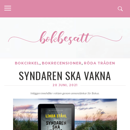
BOKCIRKEL
,
BOKRECENSIONER
,
RÖDA TRÅDEN
SYNDAREN SKA VAKNA
20 JUNI, 2021
Inläggen innehåller reklam genom annonslänkar för Bokus.