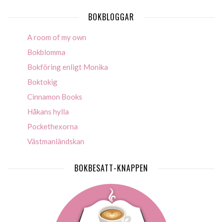
BOKBLOGGAR
A room of my own
Bokblomma
Bokföring enligt Monika
Boktokig
Cinnamon Books
Håkans hylla
Pockethexorna
Västmanländskan
BOKBESATT-KNAPPEN