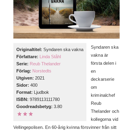
Syndaren ska
Originaltitel:
Syndaren ska vakna
vakna är
Författare:
Linda Ståhl
första delen i
Serie:
Reub Thelander
Förlag:
Norstedts
en
Utgiven:
2021
deckarserie
Sidor:
400
om
Format:
Ljudbok
kriminalchef
ISBN:
9789113111780
Reub
Goodreadsbetyg:
3.80
Thelander och
kollegorna vid
Vellingepolisen. En 60-årig kvinna försvinner från sitt