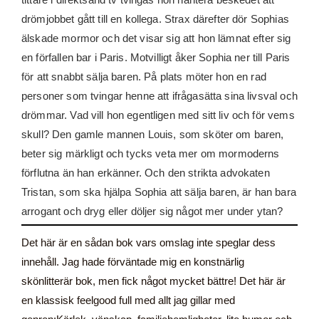
drömjobbet gått till en kollega. Strax därefter dör Sophias
älskade mormor och det visar sig att hon lämnat efter sig
en förfallen bar i Paris. Motvilligt åker Sophia ner till Paris
för att snabbt sälja baren. På plats möter hon en rad
personer som tvingar henne att ifrågasätta sina livsval och
drömmar. Vad vill hon egentligen med sitt liv och för vems
skull? Den gamle mannen Louis, som sköter om baren,
beter sig märkligt och tycks veta mer om mormoderns
förflutna än han erkänner. Och den strikta advokaten
Tristan, som ska hjälpa Sophia att sälja baren, är han bara
arrogant och dryg eller döljer sig något mer under ytan?
Det här är en sådan bok vars omslag inte speglar dess
innehåll. Jag hade förväntade mig en konstnärlig
skönlitterär bok, men fick något mycket bättre! Det här är
en klassisk feelgood full med allt jag gillar med