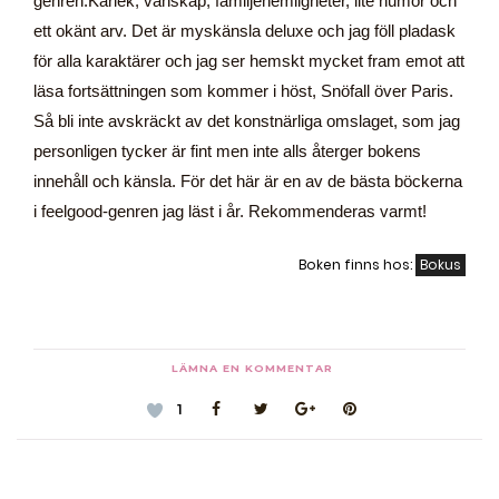
genren:Kärlek, vänskap, familjehemligheter, lite humor och
ett okänt arv. Det är myskänsla deluxe och jag föll pladask
för alla karaktärer och jag ser hemskt mycket fram emot att
läsa fortsättningen som kommer i höst, Snöfall över Paris.
Så bli inte avskräckt av det konstnärliga omslaget, som jag
personligen tycker är fint men inte alls återger bokens
innehåll och känsla. För det här är en av de bästa böckerna
i feelgood-genren jag läst i år. Rekommenderas varmt!
Boken finns hos:
Bokus
LÄMNA EN KOMMENTAR
1