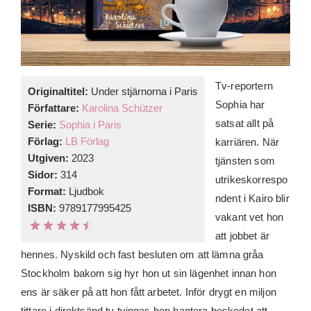
Tv-reportern
Originaltitel:
Under stjärnorna i Paris
Sophia har
Författare:
Karolina Schützer
satsat allt på
Serie:
Sophia i Paris
Förlag:
LB Förlag
karriären. När
Utgiven:
2023
tjänsten som
Sidor:
314
utrikeskorrespo
Format:
Ljudbok
ndent i Kairo blir
ISBN:
9789177995425
vakant vet hon
att jobbet är
hennes. Nyskild och fast besluten om att lämna gråa
Stockholm bakom sig hyr hon ut sin lägenhet innan hon
ens är säker på att hon fått arbetet. Inför drygt en miljon
tittare i direktsänd tv tvingas hon hantera beskedet att