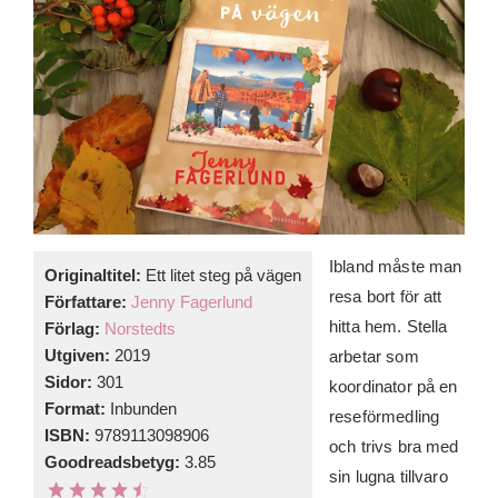
Ibland måste man
Originaltitel:
Ett litet steg på vägen
resa bort för att
Författare:
Jenny Fagerlund
hitta hem. Stella
Förlag:
Norstedts
Utgiven:
2019
arbetar som
Sidor:
301
koordinator på en
Format:
Inbunden
reseförmedling
ISBN:
9789113098906
och trivs bra med
Goodreadsbetyg:
3.85
sin lugna tillvaro