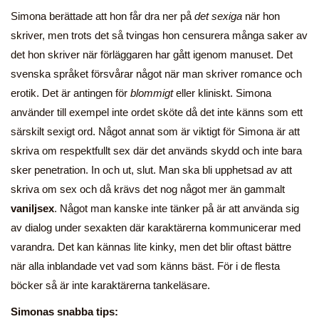
Simona berättade att hon får dra ner på
det sexiga
när hon
skriver, men trots det så tvingas hon censurera många saker av
det hon skriver när förläggaren har gått igenom manuset. Det
svenska språket försvårar något när man skriver romance och
erotik. Det är antingen för
blommigt
eller kliniskt. Simona
använder till exempel inte ordet sköte då det inte känns som ett
särskilt sexigt ord. Något annat som är viktigt för Simona är att
skriva om respektfullt sex där det används skydd och inte bara
sker penetration. In och ut, slut. Man ska bli upphetsad av att
skriva om sex och då krävs det nog något mer än gammalt
vaniljsex
. Något man kanske inte tänker på är att använda sig
av dialog under sexakten där karaktärerna kommunicerar med
varandra. Det kan kännas lite kinky, men det blir oftast bättre
när alla inblandade vet vad som känns bäst. För i de flesta
böcker så är inte karaktärerna tankeläsare.
Simonas snabba tips: