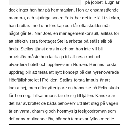
på jobbet. Lugn är
dock inget hon har på hemmaplan. Hon är ensamstående
mamma, och sjuåriga sonen Felix har det inte lätt i skolan,
han brottas med utanförskap och får ofta skulden när
något går fel. När Joel, en managementkonsult, anlitas för
att effektivisera företaget Stella arbetar på ställs allt på
ända. Stellas tjänst dras in och om hon inte vill bli
arbetslös måste hon tacka ja till att resa runt och
utvärdera hotell och upplevelser i Norden. Hennes första
uppdrag blir att testa ett nytt koncept på det nyrenoverade
Högfjällshotellet i Fröliden. Stellas första impuls är att
tacka nej, men efter ytterligare en händelse på Felix skola
får hon nog. Tillsammans tar de sig till fjällen. Kanske är
det här avbrottet de båda behöver? Ett litet steg på vägen
är en varm, charmig och höstmysig feelgoodroman som
doftar av multnande löv, bär och termosar fyllda med te.