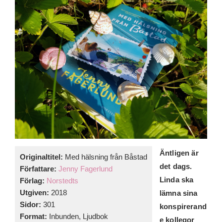
Äntligen är
Originaltitel:
Med hälsning från Båstad
det dags.
Författare:
Jenny Fagerlund
Linda ska
Förlag:
Norstedts
Utgiven:
2018
lämna sina
Sidor:
301
konspirerand
Format:
Inbunden, Ljudbok
e kollegor