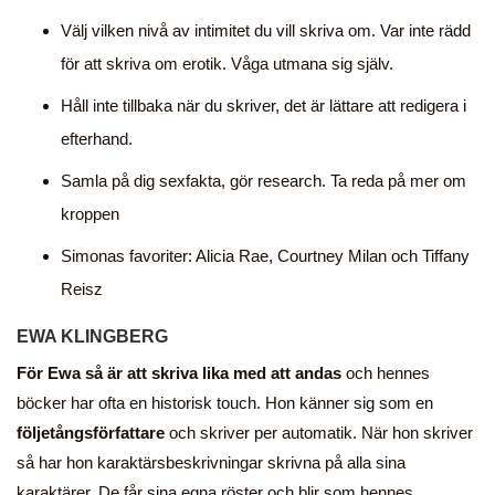
Välj vilken nivå av intimitet du vill skriva om. Var inte rädd
för att skriva om erotik. Våga utmana sig själv.
Håll inte tillbaka när du skriver, det är lättare att redigera i
efterhand.
Samla på dig sexfakta, gör research. Ta reda på mer om
kroppen
Simonas favoriter: Alicia Rae, Courtney Milan och Tiffany
Reisz
EWA KLINGBERG
För Ewa så är att skriva lika med att andas
och hennes
böcker har ofta en historisk touch. Hon känner sig som en
följetångsförfattare
och skriver per automatik. När hon skriver
så har hon karaktärsbeskrivningar skrivna på alla sina
karaktärer. De får sina egna röster och blir som hennes