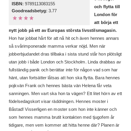
ISBN:
9789113083155
och flytta till
Goodreadsbetyg:
3.77
London för
att börja ett
nytt jobb på ett av Europas största livsstilsmagasin.
Hon har jobbat hårt för att nå hit och även hennes annars
så svårimponerade mamma verkar nöjd. Men när
jobberbjudandet dras tillbaka i sista stund står hon plötsligt
utan jobb i både London och Stockholm. Linda drabbas av
fullständig panik och berättar inte för någon vad som har
hänt, utan fortsätter låtsas att hon ska flytta. Bara hennes
pojkvän Frank och hennes bästa vän Helena får veta
sanningen. Men vart ska hon ta vägen? Ett litet hörn av ett
födelsedagskort visar räddningen. Hennes moster i
Båstad! Visserligen en moster som hon inte känner och
som hennes mamma brutit kontakten med tjugofem år
tidigare, men vem kommer att hitta henne där? Planen är