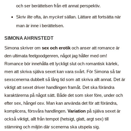
och ser berättelsen från ett annat perspektiv.
Skriv
lite
ofta, än
mycket
sällan. Lättare att fortsätta när
man är inne i berättelsen.
SIMONA AHRNSTEDT
Simona skriver om
sex och erotik
och anser att romance är
den ultimata feelgoodgenren, något jag håller med om!
Romance bör innehålla ett lyckligt slut och romantisk kärlek,
men att skriva själva sexet kan vara svårt. För Simona så tar
sexscenerna dubbelt så lång tid som att skriva allt annat. Det är
viktigt att sexet driver handlingen framåt. Det ska förändra
karaktärerna på något sätt. Både det som sker före, under och
efter sex, hångel osv. Man kan använda det för att förändra,
komplicera, försvåra handlingen.
Variation
på själva sexet är
också viktigt, allt från tempot (hetsigt, glatt, argt sex) till
stämning och miljön där scenerna ska utspela sig.