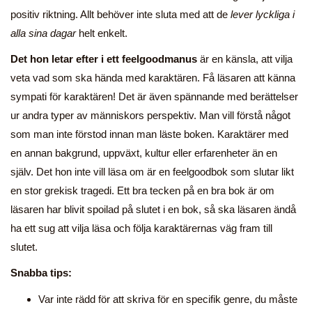
positiv riktning. Allt behöver inte sluta med att de
lever lyckliga i
alla sina dagar
helt enkelt.
Det hon letar efter i ett feelgoodmanus
är en känsla, att vilja
veta vad som ska hända med karaktären. Få läsaren att känna
sympati för karaktären! Det är även spännande med berättelser
ur andra typer av människors perspektiv. Man vill förstå något
som man inte förstod innan man läste boken. Karaktärer med
en annan bakgrund, uppväxt, kultur eller erfarenheter än en
själv. Det hon inte vill läsa om är en feelgoodbok som slutar likt
en stor grekisk tragedi. Ett bra tecken på en bra bok är om
läsaren har blivit spoilad på slutet i en bok, så ska läsaren ändå
ha ett sug att vilja läsa och följa karaktärernas väg fram till
slutet.
Snabba tips:
Var inte rädd för att skriva för en specifik genre, du måste