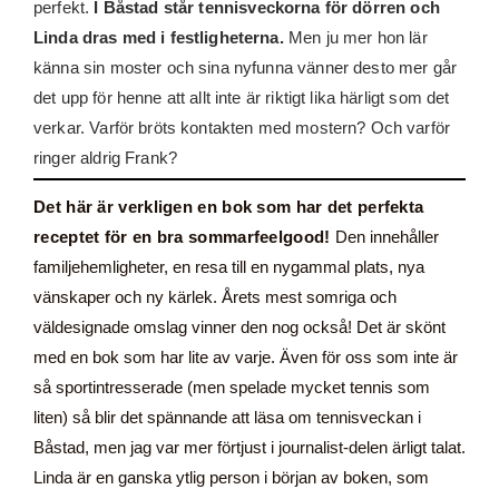
perfekt.
I Båstad står tennisveckorna för dörren och
Linda dras med i festligheterna.
Men ju mer hon lär
känna sin moster och sina nyfunna vänner desto mer går
det upp för henne att allt inte är riktigt lika härligt som det
verkar. Varför bröts kontakten med mostern? Och varför
ringer aldrig Frank?
Det här är verkligen en bok som har det perfekta
receptet för en bra sommarfeelgood!
Den innehåller
familjehemligheter, en resa till en nygammal plats, nya
vänskaper och ny kärlek. Årets mest somriga och
väldesignade omslag vinner den nog också! Det är skönt
med en bok som har lite av varje. Även för oss som inte är
så sportintresserade (men spelade mycket tennis som
liten) så blir det spännande att läsa om tennisveckan i
Båstad, men jag var mer förtjust i journalist-delen ärligt talat.
Linda är en ganska ytlig person i början av boken, som