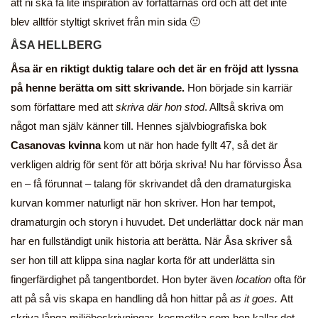
att ni ska få lite inspiration av författarnas ord och att det inte
blev alltför styltigt skrivet från min sida 🙂
ÅSA HELLBERG
Åsa är en riktigt duktig talare och det är en fröjd att lyssna
på henne berätta om sitt skrivande.
Hon började sin karriär
som författare med att
skriva där hon stod
. Alltså skriva om
något man själv känner till. Hennes självbiografiska bok
Casanovas kvinna
kom ut när hon hade fyllt 47, så det är
verkligen aldrig för sent för att börja skriva! Nu har förvisso Åsa
en – få förunnat – talang för skrivandet då den dramaturgiska
kurvan kommer naturligt när hon skriver. Hon har tempot,
dramaturgin och storyn i huvudet. Det underlättar dock när man
har en fullständigt unik historia att berätta. När Åsa skriver så
ser hon till att klippa sina naglar korta för att underlätta sin
fingerfärdighet på tangentbordet. Hon byter även
location
ofta för
att på så vis skapa en handling då hon hittar på
as it goes.
Att
skriva långa miljöbeskrivningar, kosmetika som hon kallar det,