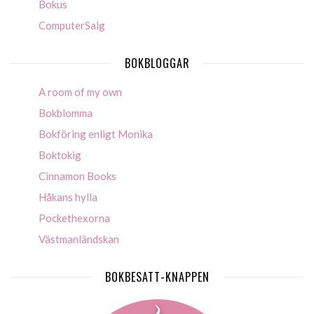
Bokus
ComputerSalg
BOKBLOGGAR
A room of my own
Bokblomma
Bokföring enligt Monika
Boktokig
Cinnamon Books
Håkans hylla
Pockethexorna
Västmanländskan
BOKBESATT-KNAPPEN