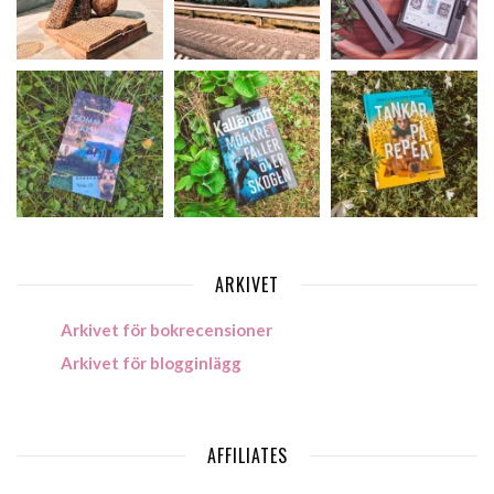
ARKIVET
Arkivet för bokrecensioner
Arkivet för blogginlägg
AFFILIATES