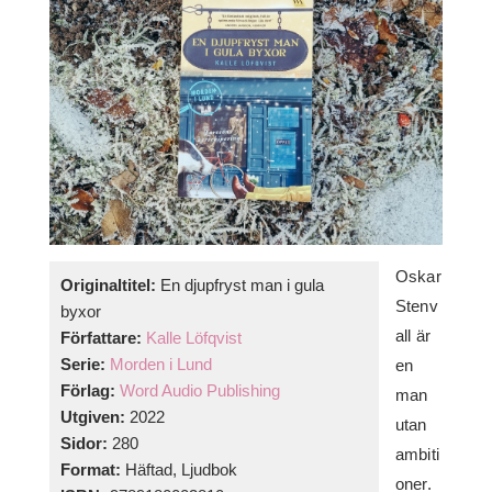
Oskar
Originaltitel:
En djupfryst man i gula
Stenv
byxor
all är
Författare:
Kalle Löfqvist
Serie:
Morden i Lund
en
Förlag:
Word Audio Publishing
man
Utgiven:
2022
utan
Sidor:
280
ambiti
Format:
Häftad, Ljudbok
oner.