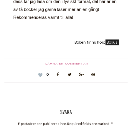
dess får jag läsa om den i fysiskt format, det här är en
av få böcker jag gärna läser mer än en gång!
Rekommenderas varmt till alla!
Boken finns hos:
Bokus
LÄMNA EN KOMMENTAR
0
SVARA
*
E-postadressen publiceras inte. Required fields are marked