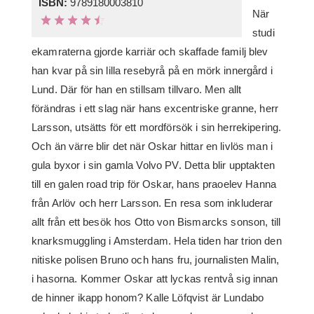
ISBN:
9789180003810
När
studi
e­kam­raterna gjorde karriär och skaffade familj blev
han kvar på sin lilla resebyrå på en mörk innergård i
Lund. Där för han en stillsam tillvaro. Men allt
förändras i ett slag när hans excentriske granne, herr
Larsson, utsätts för ett mordförsök i sin herrekipering.
Och än värre blir det när Oskar hittar en livlös man i
gula byxor i sin gamla Volvo PV. Detta blir upptakten
till en galen road trip för Oskar, hans praoelev Hanna
från Arlöv och herr Larsson. En resa som inkluderar
allt från ett besök hos Otto von Bismarcks sonson, till
knarksmuggling i Amsterdam. Hela tiden har trion den
nitiske polisen Bruno och hans fru, journalisten Malin,
i hasorna. Kommer Oskar att lyckas rentvå sig innan
de hinner ikapp honom? Kalle Löfqvist är Lundabo