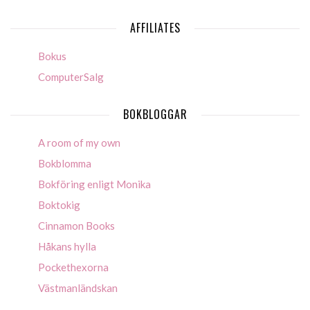
AFFILIATES
Bokus
ComputerSalg
BOKBLOGGAR
A room of my own
Bokblomma
Bokföring enligt Monika
Boktokig
Cinnamon Books
Håkans hylla
Pockethexorna
Västmanländskan