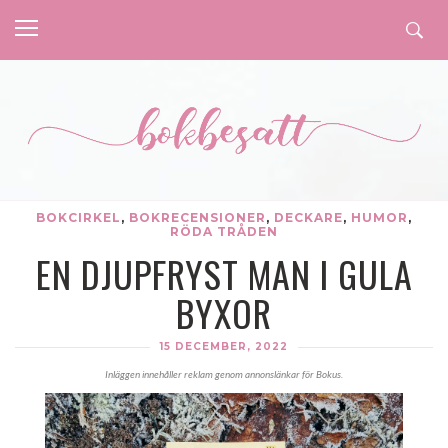
BOKCIRKEL
,
BOKRECENSIONER
,
DECKARE
,
HUMOR
,
RÖDA TRÅDEN
EN DJUPFRYST MAN I GULA
BYXOR
15 DECEMBER, 2022
Inläggen innehåller reklam genom annonslänkar för Bokus.