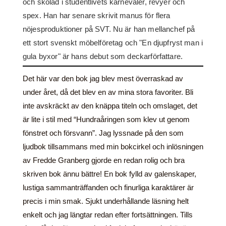
och skolad i studentlivets karnevaler, revyer och
spex. Han har senare skrivit manus för flera
nöjesproduktioner på SVT. Nu är han mellanchef på
ett stort svenskt möbelföretag och "En djupfryst man i
gula byxor" är hans debut som deckarförfattare.
Det här var den bok jag blev mest överraskad av
under året, då det blev en av mina stora favoriter. Bli
inte avskräckt av den knäppa titeln och omslaget, det
är lite i stil med “Hundraåringen som klev ut genom
fönstret och försvann”. Jag lyssnade på den som
ljudbok tillsammans med min bokcirkel och inlösningen
av Fredde Granberg gjorde en redan rolig och bra
skriven bok ännu bättre! En bok fylld av galenskaper,
lustiga sammanträffanden och finurliga karaktärer är
precis i min smak. Sjukt underhållande läsning helt
enkelt och jag längtar redan efter fortsättningen. Tills