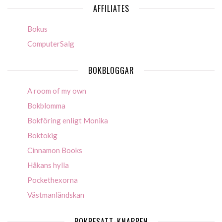
AFFILIATES
Bokus
ComputerSalg
BOKBLOGGAR
A room of my own
Bokblomma
Bokföring enligt Monika
Boktokig
Cinnamon Books
Håkans hylla
Pockethexorna
Västmanländskan
BOKBESATT-KNAPPEN