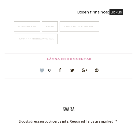
Boken finns hos:
Bokus
BOKFABRIKEN
FASAD
JOHAN HURTIG WAGRELL
JOHANNA HURTIG WAGRELL
LÄMNA EN KOMMENTAR
0
SVARA
*
E-postadressen publiceras inte. Required fields are marked