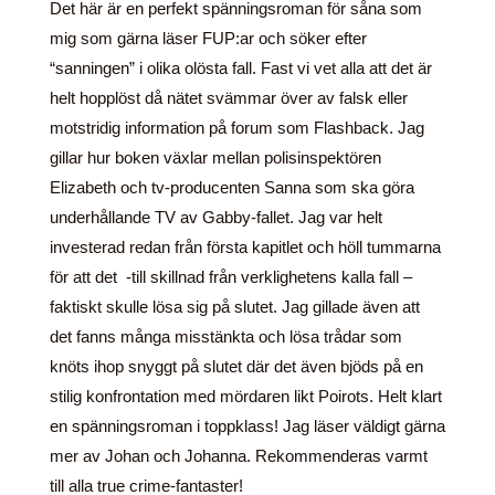
Det här är en perfekt spänningsroman för såna som
mig som gärna läser FUP:ar och söker efter
“sanningen” i olika olösta fall. Fast vi vet alla att det är
helt hopplöst då nätet svämmar över av falsk eller
motstridig information på forum som Flashback. Jag
gillar hur boken växlar mellan polisinspektören
Elizabeth och tv-producenten Sanna som ska göra
underhållande TV av Gabby-fallet. Jag var helt
investerad redan från första kapitlet och höll tummarna
för att det -till skillnad från verklighetens kalla fall –
faktiskt skulle lösa sig på slutet. Jag gillade även att
det fanns många misstänkta och lösa trådar som
knöts ihop snyggt på slutet där det även bjöds på en
stilig konfrontation med mördaren likt Poirots. Helt klart
en spänningsroman i toppklass! Jag läser väldigt gärna
mer av Johan och Johanna. Rekommenderas varmt
till alla true crime-fantaster!