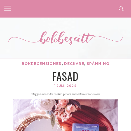
BOKRECENSIONER
,
DECKARE
,
SPÄNNING
FASAD
1 JULI, 2024
Inläggen innehåller reklam genom annonslänkar för Bokus.