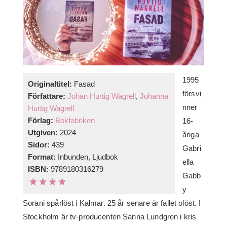
1995
Originaltitel:
Fasad
försvi
Författare:
Johan Hurtig Wagrell
,
Johanna
nner
Hurtig Wagrell
Förlag:
Bokfabriken
16-
Utgiven:
2024
åriga
Sidor:
439
Gabri
Format:
Inbunden, Ljudbok
ella
ISBN:
9789180316279
Gabb
y
Sorani spårlöst i Kalmar. 25 år senare är fallet olöst. I
Stockholm är tv-producenten Sanna Lundgren i kris