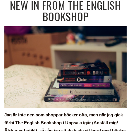
NEW IN FROM THE ENGLISH
BOOKSHOP
Jag är inte den som shoppar böcker ofta, men när jag gick
förbi The English Bookshop i Uppsala igår (Anställ mig!
Älskar er butik!), så såg jag att de hade ett bord med böcker