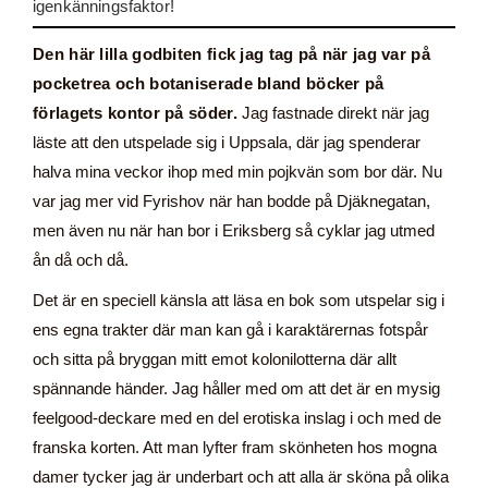
igenkänningsfaktor!
Den här lilla godbiten fick jag tag på när jag var på
pocketrea och botaniserade bland böcker på
förlagets kontor på söder.
Jag fastnade direkt när jag
läste att den utspelade sig i Uppsala, där jag spenderar
halva mina veckor ihop med min pojkvän som bor där. Nu
var jag mer vid Fyrishov när han bodde på Djäknegatan,
men även nu när han bor i Eriksberg så cyklar jag utmed
ån då och då.
Det är en speciell känsla att läsa en bok som utspelar sig i
ens egna trakter där man kan gå i karaktärernas fotspår
och sitta på bryggan mitt emot kolonilotterna där allt
spännande händer. Jag håller med om att det är en mysig
feelgood-deckare med en del erotiska inslag i och med de
franska korten. Att man lyfter fram skönheten hos mogna
damer tycker jag är underbart och att alla är sköna på olika