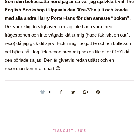
Som den bokbesatta nörd jag är så var jag självklart vid The
English Bookshop i Uppsala den 30:e-31:a juli och köade
med alla andra Harry Potter-fans för den senaste “boken”.
Det var riktigt trevligt även om jag inte hann vara med i
frågesporten och inte vågade klä ut mig (hade faktiskt en outfit
redo) då jag gick dit själv. Fick i mig lite gott te och en bulle som
det bjöds på. Jag fick sedan med mig boken lite efter 01:01 då
den började säljas. Den är givetvis redan utläst och en
recension kommer snart 😉
0
11 AUGUSTI, 2015