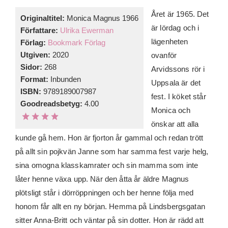
Året är 1965. Det
Originaltitel:
Monica Magnus 1966
är lördag och i
Författare:
Ulrika Ewerman
lägenheten
Förlag:
Bookmark Förlag
Utgiven:
2020
ovanför
Sidor:
268
Arvidssons rör i
Format:
Inbunden
Uppsala är det
ISBN:
9789189007987
fest. I köket står
Goodreadsbetyg:
4.00
Monica och
önskar att alla
kunde gå hem. Hon är fjorton år gammal och redan trött
på allt sin pojkvän Janne som har samma fest varje helg,
sina omogna klasskamrater och sin mamma som inte
låter henne växa upp. När den åtta år äldre Magnus
plötsligt står i dörröppningen och ber henne följa med
honom får allt en ny början. Hemma på Lindsbergsgatan
sitter Anna-Britt och väntar på sin dotter. Hon är rädd att