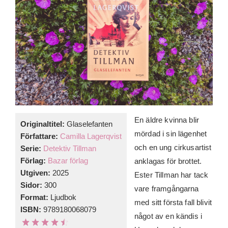
En äldre kvinna blir
Originaltitel:
Glaselefanten
mördad i sin lägenhet
Författare:
Camilla Lagerqvist
och en ung cirkusartist
Serie:
Detektiv Tillman
Förlag:
Bazar förlag
anklagas för brottet.
Utgiven:
2025
Ester Tillman har tack
Sidor:
300
vare framgångarna
Format:
Ljudbok
med sitt första fall blivit
ISBN:
9789180068079
något av en kändis i