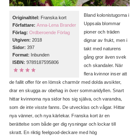
Bland kolonistugorna i
Originaltitel:
Franska kort
Uppsala blommar
Författare:
Anna-Lena Brander
pioner och träden
Förlag:
Ordberoende Förlag
Utgiven:
2018
dignar av frukt, men i
Sidor:
397
takt med naturens
Format:
Inbunden
gång gror även svek
ISBN:
9789187595806
och skandaler. När
flera kvinnor inser att
de fallit offer för en lömsk charmör med dolda avsikter,
drar en skugga av obehag in över sommaridyllen. Snart
hittar kvinnorna nya sidor hos sig själva, och varandra,
som de inte visste fanns. De utvecklas och vågar. Hittar
nya vänner, och nya kärlekar. Franska kort är en
berättelse som både ger dig rysningar och lockar till
skratt. En riktig feelgood-deckare med hög