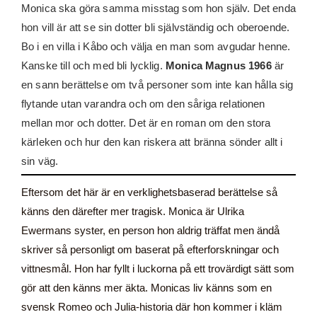
Monica ska göra samma misstag som hon själv. Det enda
hon vill är att se sin dotter bli självständig och oberoende.
Bo i en villa i Kåbo och välja en man som avgudar henne.
Kanske till och med bli lycklig.
Monica Magnus 1966
är
en sann berättelse om två personer som inte kan hålla sig
flytande utan varandra och om den såriga relationen
mellan mor och dotter. Det är en roman om den stora
kärleken och hur den kan riskera att bränna sönder allt i
sin väg.
Eftersom det här är en verklighetsbaserad berättelse så
känns den därefter mer tragisk. Monica är Ulrika
Ewermans syster, en person hon aldrig träffat men ändå
skriver så personligt om baserat på efterforskningar och
vittnesmål. Hon har fyllt i luckorna på ett trovärdigt sätt som
gör att den känns mer äkta. Monicas liv känns som en
svensk Romeo och Julia-historia där hon kommer i kläm