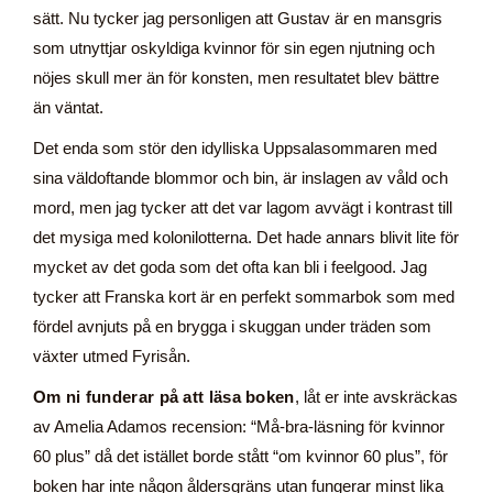
sätt. Nu tycker jag personligen att Gustav är en mansgris
som utnyttjar oskyldiga kvinnor för sin egen
njutning och
nöjes skull mer än för konsten, men resultatet blev bättre
än väntat.
Det enda som stör den idylliska Uppsalasommaren med
sina väldoftande blommor och bin, är inslagen av våld och
mord, men jag tycker att det var lagom avvägt i kontrast till
det mysiga med kolonilotterna. Det hade annars blivit lite för
mycket av det goda som det ofta kan bli i feelgood. Jag
tycker att Franska kort är en perfekt sommarbok som med
fördel avnjuts på en brygga i skuggan under träden som
växter utmed Fyrisån.
Om ni funderar på att läsa boken
, låt er inte avskräckas
av Amelia Adamos recension: “Må-bra-läsning för kvinnor
60 plus” då det istället borde stått “om kvinnor 60 plus”, för
boken har inte någon åldersgräns utan fungerar minst lika