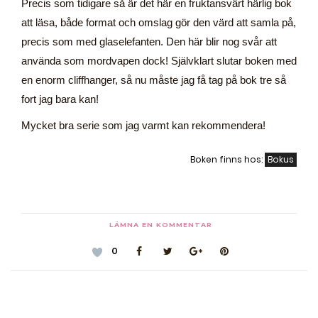
Precis som tidigare så är det här en fruktansvärt härlig bok
att läsa, både format och omslag gör den värd att samla på,
precis som med glaselefanten. Den här blir nog svår att
använda som mordvapen dock! Självklart slutar boken med
en enorm cliffhanger, så nu måste jag få tag på bok tre så
fort jag bara kan!
Mycket bra serie som jag varmt kan rekommendera!
Boken finns hos:
Bokus
LÄMNA EN KOMMENTAR
0