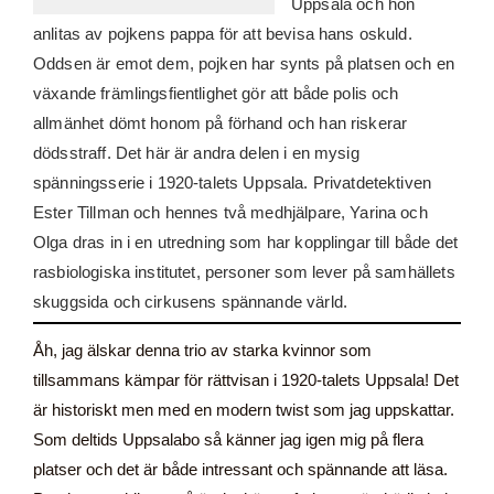
Uppsala och hon
anlitas av pojkens pappa för att bevisa hans oskuld.
Oddsen är emot dem, pojken har synts på platsen och en
växande främlingsfientlighet gör att både polis och
allmänhet dömt honom på förhand och han riskerar
dödsstraff. Det här är andra delen i en mysig
spänningsserie i 1920-talets Uppsala. Privatdetektiven
Ester Tillman och hennes två medhjälpare, Yarina och
Olga dras in i en utredning som har kopplingar till både det
rasbiologiska institutet, personer som lever på samhällets
skuggsida och cirkusens spännande värld.
Åh, jag älskar denna trio av starka kvinnor som
tillsammans kämpar för rättvisan i 1920-talets Uppsala! Det
är historiskt men med en modern twist som jag uppskattar.
Som deltids Uppsalabo så känner jag igen mig på flera
platser och det är både intressant och spännande att läsa.